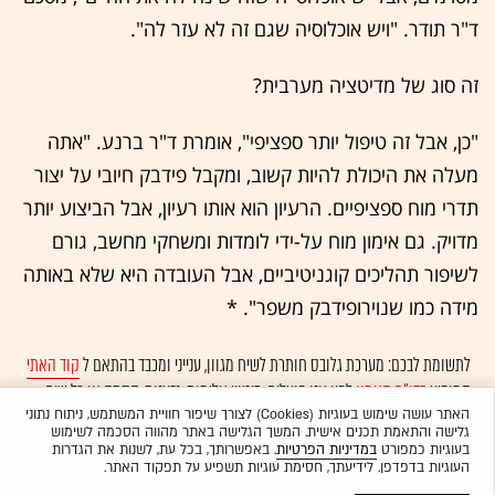
ד"ר תודר. "ויש אוכלוסיה שגם זה לא עזר לה".
זה סוג של מדיטציה מערבית?
"כן, אבל זה טיפול יותר ספציפי", אומרת ד"ר ברנע. "אתה
מעלה את היכולת להיות קשוב, ומקבל פידבק חיובי על יצור
תדרי מוח ספציפיים. הרעיון הוא אותו רעיון, אבל הביצוע יותר
מדויק. גם אימון מוח על-ידי לומדות ומשחקי מחשב, גורם
לשיפור תהליכים קוגניטיביים, אבל העובדה היא שלא באותה
מידה כמו שנוירופידבק משפר". *
לתשומת לבכם: מערכת גלובס חותרת לשיח מגוון, ענייני ומכבד בהתאם ל
קוד האתי
המופיע
בדו"ח האמון
לפיו אנו פועלים. ביטויי אלימות, גזענות, הסתה או כל שיח
בלתי הולם אחר מסוננים בצורה
אוטומטית
ולא יפורסמו באתר.
האתר עושה שימוש בעוגיות (Cookies) לצורך שיפור חוויית המשתמש, ניתוח נתוני
גלישה והתאמת תכנים אישית. המשך הגלישה באתר מהווה הסכמה לשימוש
בעוגיות כמפורט
במדיניות הפרטיות
. באפשרותך, בכל עת, לשנות את הגדרות
העוגיות בדפדפן. לידיעתך, חסימת עוגיות תשפיע על תפקוד האתר.