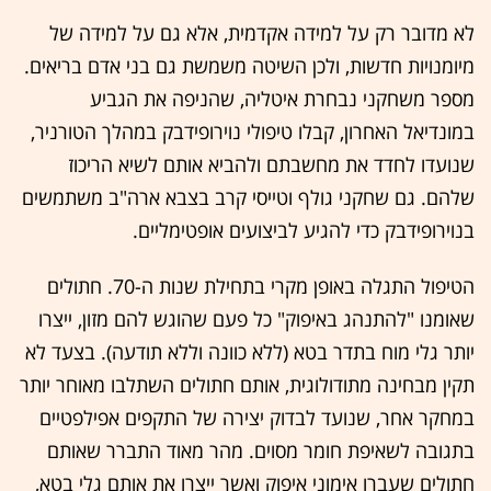
לא מדובר רק על למידה אקדמית, אלא גם על למידה של
מיומנויות חדשות, ולכן השיטה משמשת גם בני אדם בריאים.
מספר משחקני נבחרת איטליה, שהניפה את הגביע
במונדיאל האחרון, קבלו טיפולי נוירופידבק במהלך הטורניר,
שנועדו לחדד את מחשבתם ולהביא אותם לשיא הריכוז
שלהם. גם שחקני גולף וטייסי קרב בצבא ארה"ב משתמשים
בנוירופידבק כדי להגיע לביצועים אופטימליים.
הטיפול התגלה באופן מקרי בתחילת שנות ה-70. חתולים
שאומנו "להתנהג באיפוק" כל פעם שהוגש להם מזון, ייצרו
יותר גלי מוח בתדר בטא (ללא כוונה וללא תודעה). בצעד לא
תקין מבחינה מתודולוגית, אותם חתולים השתלבו מאוחר יותר
במחקר אחר, שנועד לבדוק יצירה של התקפים אפילפטיים
בתגובה לשאיפת חומר מסוים. מהר מאוד התברר שאותם
חתולים שעברו אימוני איפוק ואשר ייצרו את אותם גלי בטא,