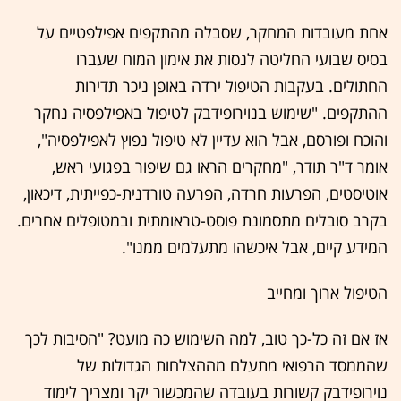
אחת מעובדות המחקר, שסבלה מהתקפים אפילפטיים על
בסיס שבועי החליטה לנסות את אימון המוח שעברו
החתולים. בעקבות הטיפול ירדה באופן ניכר תדירות
ההתקפים. "שימוש בנוירופידבק לטיפול באפילפסיה נחקר
והוכח ופורסם, אבל הוא עדיין לא טיפול נפוץ לאפילפסיה",
אומר ד"ר תודר, "מחקרים הראו גם שיפור בפגועי ראש,
אוטיסטים, הפרעות חרדה, הפרעה טורדנית-כפייתית, דיכאון,
בקרב סובלים מתסמונת פוסט-טראומתית ובמטופלים אחרים.
המידע קיים, אבל איכשהו מתעלמים ממנו".
הטיפול ארוך ומחייב
אז אם זה כל-כך טוב, למה השימוש כה מועט? "הסיבות לכך
שהממסד הרפואי מתעלם מההצלחות הגדולות של
נוירופידבק קשורות בעובדה שהמכשור יקר ומצריך לימוד