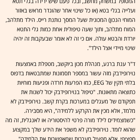
המטופל במשחק מחשב, ובכל פעם שיש ירידה בגלי תטא
ועלייה בגלי בטא (או כל שינוי אחר שהוגדר מראש באזור
המוחי הנכון) המכונית שעל המסך נותנת רייס. הילד מתלהב,
המוח מתלהב, ותוך שעה טיפולית אחת כמות גלי התטא
יורדת והבטא עולה. אם כי זה לא אומר שבעקבות זה יהיה
שינוי מיידי אצל הילד".
ד"ר ענת ברנע, מנהלת מכון ביוקשב, מטפלת באמצעות
נוירופידבק מזה עשור במספר תסמונות שמתבטאות בדפוס
בלתי תקין של EEG, כמו הפרעות חרדה ופגיעות מוחיות
כתוצאה מתאונות. "טיפול בנוירופידבק יכול לשנות את
תפקודם של מעגלים במערכות בקרת קשב. נוירופידבק לא
מלמד, אלא מכין את הקרקע ללמידה", היא מסבירה.
"כשמצמידים לילד מורה פרטי להיסטוריה או לאנגלית, זה מה
שהוא לומד. נוירופידבק לא משפר את הידע שלך במקצוע
ספציפי, אלא מפעיל מערכות שמאפשרות את הלמידה".