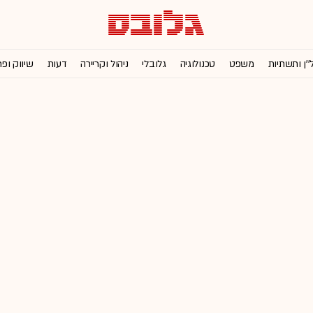
''ן ותשתיות
משפט
טכנולוגיה
גלובלי
ניהול וקריירה
דעות
שיווק ופ