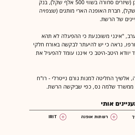
את המימון אמורים לתת המשביר לצרכן (שיזרים סחורה בשווי 500 אלף שקל), בנק
עמיד אשראי בסך 200 אלף שקל), חברת האופנה הארי מותגים (שצפויה
יינים של הרשת.
רב, "אינני משוכנעת כי ההפעלה לא תהא
רפו, נראה כי יש להיעתר לבקשה באורח חלקי
יוודא היטב-היטב כי איננו עומד להפעיל את
אלשיך החליטה למנות גורם נייטרלי - רו"ח
מר ממשרד שלמה נס, כפי שביקשה הרשת.
יינים אותי
ך
רשתות אופנה
IRIT