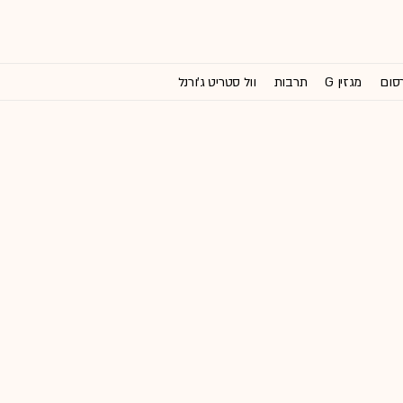
רסום
מגזין G
תרבות
וול סטריט ג'ורנל