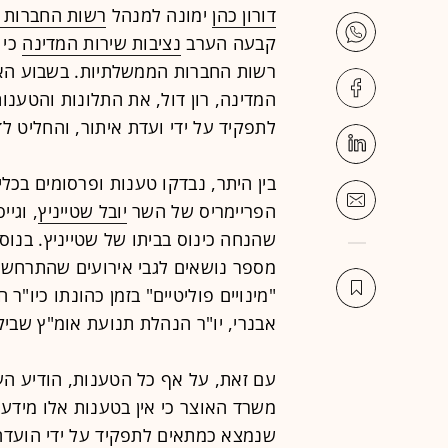
דורון כהן
ימונה למנהל
רשות החברות 
קבעה הערב
נציבות שירות המדינה
כי 
רשות החברות הממשלתיות. בשבוע האח
המדינה, רון דול, את התלונות והטענו
לתפקיד על ידי ועדת איתור, והחליט ל
בין היתר, נבדקו טענות ופרסומים בכ
הפריימריס של השר
יובל שטייניץ
, וגי
שהנחה כינוס בביתו של שטייניץ. בנוסף
מספר נושאים לגבי אירועים שהתרחשו, 
"מינויים פוליטיים" בזמן כהונתו כיו"ר
אבנרי, יו"ר הנהלת תנועת אומ"ץ שביק
עם זאת, על אף כל הטענות, הודיע ה
משרד האוצר כי אין בטענות אלו מידע
שנמצא כמתאים לתפקיד על ידי הועדה ל