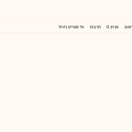
רסום
מגזין G
תרבות
וול סטריט ג'ורנל