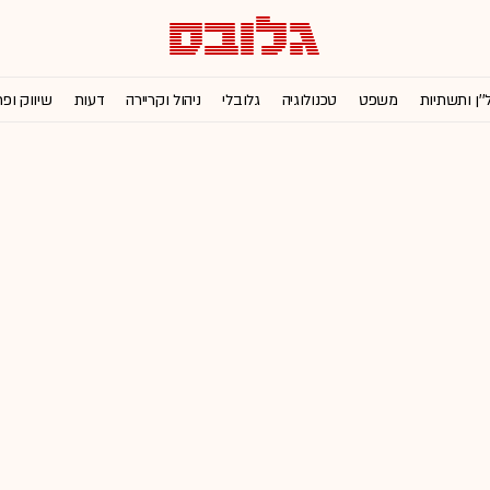
''ן ותשתיות
משפט
טכנולוגיה
גלובלי
ניהול וקריירה
דעות
שיווק ופ