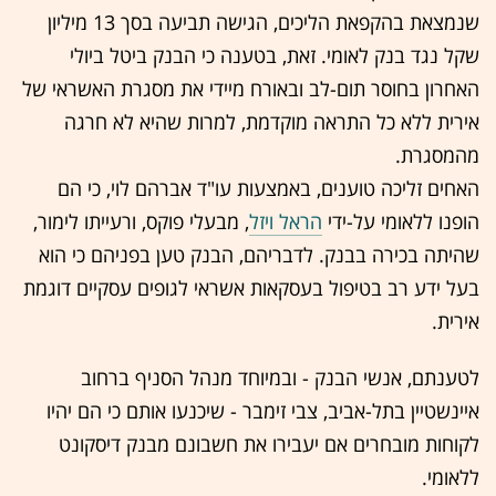
שנמצאת ב
הקפאת הליכים
, הגישה תביעה בסך 13 מיליון
שקל נגד
בנק לאומי
. זאת, בטענה כי הבנק ביטל ביולי
האחרון בחוסר תום-לב ובאורח מיידי את מסגרת האשראי של
אירית ללא כל התראה מוקדמת, למרות שהיא לא חרגה
מהמסגרת.
האחים זליכה טוענים, באמצעות עו"ד אברהם לוי, כי הם
הופנו ללאומי על-ידי
הראל ויזל
, מבעלי
פוקס
, ורעייתו לימור,
שהיתה בכירה בבנק. לדבריהם, הבנק טען בפניהם כי הוא
בעל ידע רב בטיפול בעסקאות אשראי לגופים עסקיים דוגמת
אירית.
לטענתם, אנשי הבנק - ובמיוחד מנהל הסניף ברחוב
איינשטיין בתל-אביב, צבי זימבר - שיכנעו אותם כי הם יהיו
לקוחות מובחרים אם יעבירו את חשבונם מבנק דיסקונט
ללאומי.