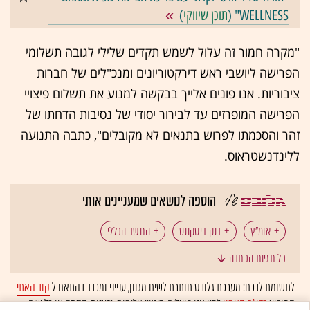
WELLNESS" (
תוכן שיווקי
)
"מקרה חמור זה עלול לשמש תקדים שלילי לגובה תשלומי
הפרישה ליושבי ראש דירקטוריונים ומנכ"לים של חברות
ציבוריות. אנו פונים אלייך בבקשה למנוע את תשלום פיצויי
הפרישה המופרזים עד לבירור יסודי של נסיבות הדחתו של
זהר והסכמתו לפרוש בתנאים לא מקובלים", כתבה התנועה
ללינדנשטראוס.
הוספה לנושאים שמעניינים אותי
אומ"ץ
בנק דיסקונט
החשב הכללי
כל תגיות הכתבה
מבקר המדינה
מיכה לינדנשטראוס
פיקוח על הבנקים
לתשומת לבכם: מערכת גלובס חותרת לשיח מגוון, ענייני ומכבד בהתאם ל
קוד האתי
המופיע
בדו"ח האמון
לפיו אנו פועלים. ביטויי אלימות, גזענות, הסתה או כל שיח
פרישה
רוני חזקיהו
שוקי אורן
שלמה זהר