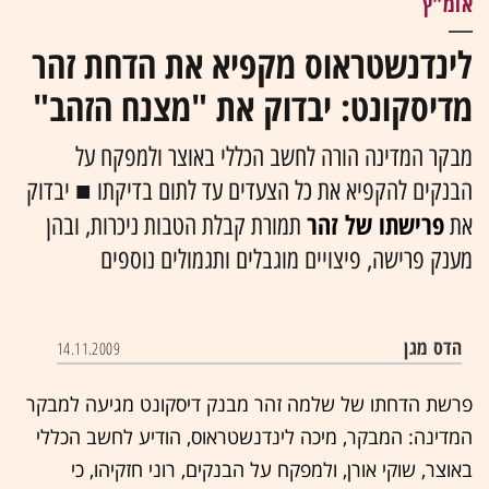
אומ"ץ
לינדנשטראוס מקפיא את הדחת זהר
מדיסקונט: יבדוק את "מצנח הזהב"
מבקר המדינה הורה לחשב הכללי באוצר ולמפקח על
הבנקים להקפיא את כל הצעדים עד לתום בדיקתו ■ יבדוק
פרישתו של זהר
את
תמורת קבלת הטבות ניכרות, ובהן
מענק פרישה, פיצויים מוגבלים ותגמולים נוספים
הדס מגן
14.11.2009
פרשת הדחתו של
שלמה זהר
מ
בנק דיסקונט
מגיעה ל
מבקר
המדינה
: המבקר,
מיכה לינדנשטראוס
, הודיע ל
חשב הכללי
באוצר,
שוקי אורן
, ול
מפקח על הבנקים
,
רוני חזקיהו
, כי