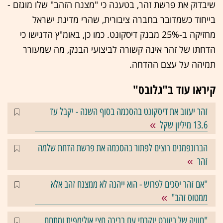
שיבדוק את פרשת זהר, בטענה כי "מצנח הזהב" שלו מוגזם -
בייחוד כשמדובר בחברה ציבורית, שהרי מדינת ישראל
מחזיקה ב-25% מבנק דיסקונט. כמו כן, באומ"ץ הדגישו כי
הדחתו של זהר אינה קשורה לביצועי הבנק, מה שמעורר
תמיהה על עצם ההדחה.
קיראו עוד ב"גלובס"
זהר יעזוב את דיסקונט בהסכמה בסוף השנה - יקבל עד
13.6 מיליון שקל
הברונפמנים רוצים לפתור בהסכמה את פרשת הדחת שלמה
זהר
"אם זהר יסכים לפרוש - הוא ייהנה לא ממצנח זהב אלא
ממטוס זהב"
"חוויה של ריזורט יוקרתי עם בריכה חצי אולימפית ומתחם