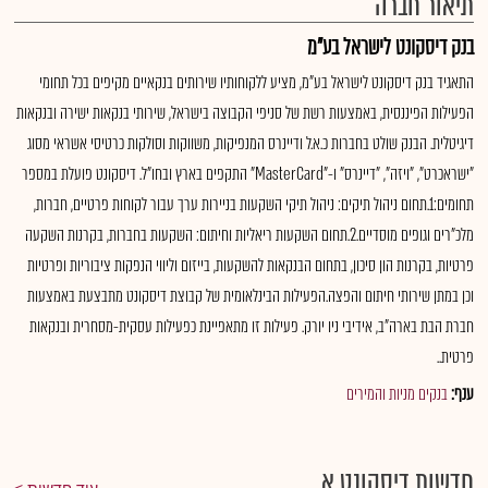
תיאור חברה
בנק דיסקונט לישראל בע"מ
התאגיד בנק דיסקונט לישראל בע"מ, מציע ללקוחותיו שירותים בנקאיים מקיפים בכל תחומי
הפעילות הפיננסית, באמצעות רשת של סניפי הקבוצה בישראל, שירותי בנקאות ישירה ובנקאות
דיגיטלית. הבנק שולט בחברות כ.א.ל ודיינרס המנפיקות, משווקות וסולקות כרטיסי אשראי מסוג
"ישראכרט", "ויזה", "דיינרס" ו-"MasterCard" התקפים בארץ ובחו"ל. דיסקונט פועלת במספר
תחומים:1.תחום ניהול תיקים: ניהול תיקי השקעות בניירות ערך עבור לקוחות פרטיים, חברות,
מלכ"רים וגופים מוסדיים.2.תחום השקעות ריאליות וחיתום: השקעות בחברות, בקרנות השקעה
פרטיות, בקרנות הון סיכון, בתחום הבנקאות להשקעות, בייזום וליווי הנפקות ציבוריות ופרטיות
וכן במתן שירותי חיתום והפצה.הפעילות הבינלאומית של קבוצת דיסקונט מתבצעת באמצעות
חברת הבת בארה"ב, אידיבי ניו יורק. פעילות זו מתאפיינת כפעילות עסקית-מסחרית ובנקאות
פרטית..
ענף:
בנקים מניות והמירים
חדשות דיסקונט א