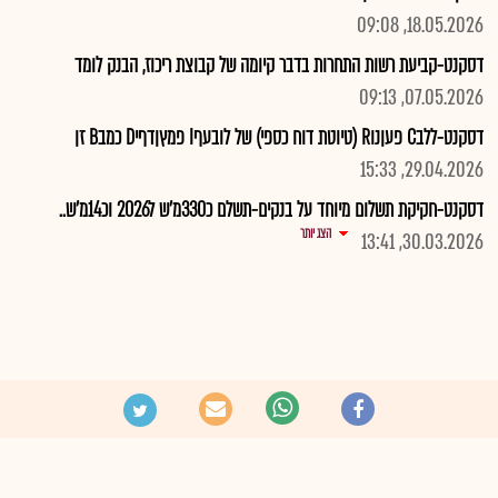
18.05.2026, 09:08
דסקנט-קביעת רשות התחרות בדבר קיומה של קבוצת ריכוז, הבנק לומד
07.05.2026, 09:13
דסקנט-ללבC פעןנוR (טיוטת דוח כספי) של לובעףI פמץןדףיD כמבB זן
29.04.2026, 15:33
דסקנט-חקיקת תשלום מיוחד על בנקים-תשלם כ330מ'ש ל2026 וכ14מ'ש..
הצג יותר
30.03.2026, 13:41