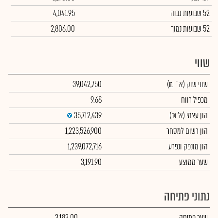
52 שבועות גבוה
4,041.95
52 שבועות נמוך
2,806.00
שווי
שווי שוק
(א` ₪)
39,042,750
מכפיל רווח
9.68
הון עצמי
(א' ₪)
35,712,439
הון רשום למסחר
1,223,526,900
הון מונפק ונפרע
1,239,072,716
שער ממוצע
3,191.90
נתוני פתיחה
שער פתיחה
3,183.00