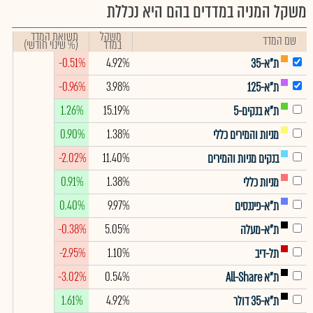
משקל המניה במדדים בהם היא נכללת
משקל
תשואת המדד
שם המדד
במדד
(% שינוי חודשי)
-0.51%
4.92%
ת"א-35
-0.96%
3.98%
ת"א-125
1.26%
15.19%
ת"א בנקים-5
0.90%
1.38%
מניות והמירים כללי
-2.02%
11.40%
בנקים מניות והמירים
0.91%
1.38%
מניות כללי
0.40%
9.97%
ת"א-פיננסים
-0.38%
5.05%
ת"א-מעלה
-2.95%
1.10%
תל-דיב
-3.02%
0.54%
ת"א All-Share
1.61%
4.92%
ת"א-35 דולר