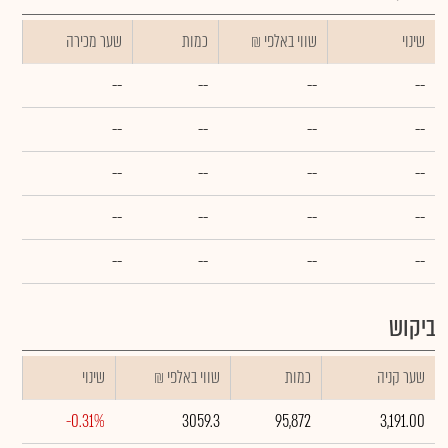
שינוי
₪ שווי באלפי
כמות
שער מכירה
--
--
--
--
--
--
--
--
--
--
--
--
--
--
--
--
--
--
--
--
ביקוש
שער קניה
כמות
₪ שווי באלפי
שינוי
-0.31%
3059.3
95,872
3,191.00