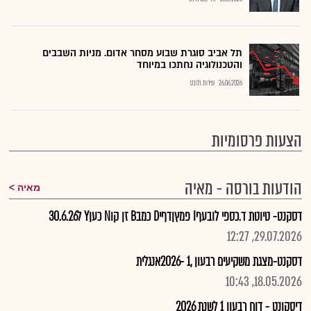
תל אביב סוגרת שבוע מסחר אדום. מניות השבבים
והטכנולוגיה נחתכו במיוחד
26.06.2026
שירות גלובס
הצעות פרסומיות
הודעות בורסה - מאיה
מאיה
דסקנט- טיוטת ד.כספי לובעףI פמץןדףיD כמבB זן קוN כעןY ל30.6.26
29.07.2026, 12:27
דסקנט-מצגת משקיעים רבעון ,1 -2026אנגלית
18.05.2026, 10:43
דיסקונט - דוח רבעון 1 לשנת 2026