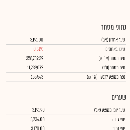
נתוני מסחר
שער אחרון
(אג')
3,191.00
שינוי באחוזים
-0.31%
נפח מסחר
(א` ₪)
358,739.39
נפח מסחר
(ע"נ)
11,239,072
נפח ממוצע לרבעון (א` ₪)
155,543
שערים
שער יומי ממוצע
(אג')
3,191.90
יומי גבוה
3,234.00
יומי נמוך
3,170.00