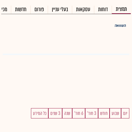
תמצית
דוחות
עסקאות
בעלי עניין
פורום
חדשות
מכיר
השוואה
יום
שבוע
חודש
3 חוד'
6 חוד'
שנה
3 שנים
כל המידע