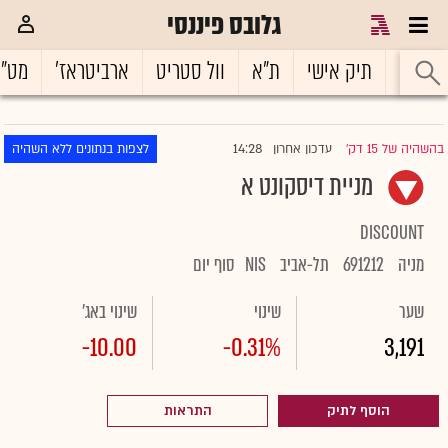
גלובס פיננסי
ראשי
תיק אישי
ת"א
וול סטריט
ארביטראז'
מט"
14:28
בהשהיה של 15 דק'
עדכון אחרון
לצפות בנתונים ללא השהיה
|
מניית דיסקונט א
DISCOUNT
מניה
691212
תל-אביב
NIS
סוף יום
שער
שינוי
שינוי באג'
-10.00
-0.31%
3,191
הוסף לתיק
התראות