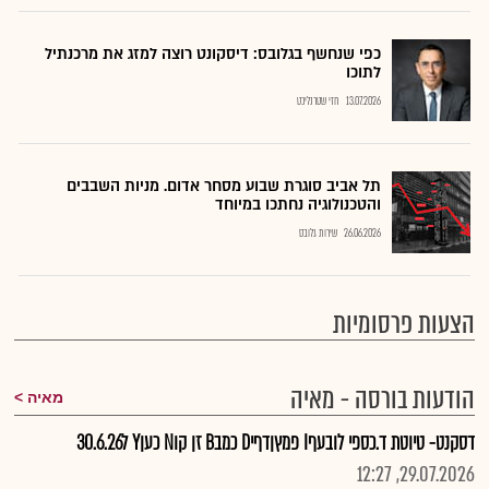
כפי שנחשף בגלובס: דיסקונט רוצה למזג את מרכנתיל
לתוכו
13.07.2026
חזי שטרנליכט
תל אביב סוגרת שבוע מסחר אדום. מניות השבבים
והטכנולוגיה נחתכו במיוחד
26.06.2026
שירות גלובס
הצעות פרסומיות
הודעות בורסה - מאיה
מאיה
דסקנט- טיוטת ד.כספי לובעףI פמץןדףיD כמבB זן קוN כעןY ל30.6.26
29.07.2026, 12:27