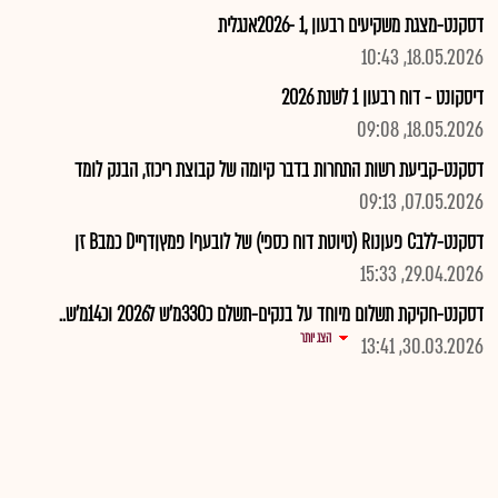
דסקנט-מצגת משקיעים רבעון ,1 -2026אנגלית
18.05.2026, 10:43
דיסקונט - דוח רבעון 1 לשנת 2026
18.05.2026, 09:08
דסקנט-קביעת רשות התחרות בדבר קיומה של קבוצת ריכוז, הבנק לומד
07.05.2026, 09:13
דסקנט-ללבC פעןנוR (טיוטת דוח כספי) של לובעףI פמץןדףיD כמבB זן
29.04.2026, 15:33
דסקנט-חקיקת תשלום מיוחד על בנקים-תשלם כ330מ'ש ל2026 וכ14מ'ש..
הצג יותר
30.03.2026, 13:41