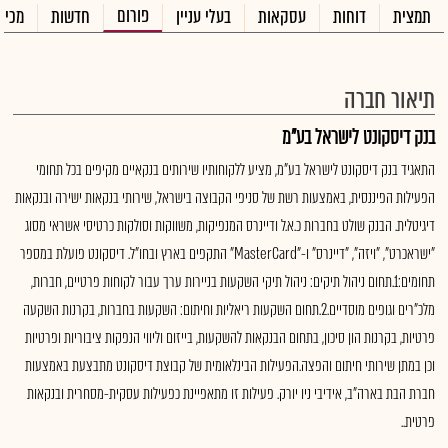
פורום
תמצית
דוחות
עסקאות
בעלי עניין
חדשות
מכיר
תיאור חברה
בנק דיסקונט לישראל בע"מ
התאגיד בנק דיסקונט לישראל בע"מ, מציע ללקוחותיו שירותים בנקאיים מקיפים בכל תחומי
הפעילות הפיננסית, באמצעות רשת של סניפי הקבוצה בישראל, שירותי בנקאות ישירה ובנקאות
דיגיטלית. הבנק שולט בחברות כ.א.ל ודיינרס המנפיקות, משווקות וסולקות כרטיסי אשראי מסוג
"ישראכרט", "ויזה", "דיינרס" ו-"MasterCard" התקפים בארץ ובחו"ל. דיסקונט פועלת במספר
תחומים:1.תחום ניהול תיקים: ניהול תיקי השקעות בניירות ערך עבור לקוחות פרטיים, חברות,
מלכ"רים וגופים מוסדיים.2.תחום השקעות ריאליות וחיתום: השקעות בחברות, בקרנות השקעה
פרטיות, בקרנות הון סיכון, בתחום הבנקאות להשקעות, בייזום וליווי הנפקות ציבוריות ופרטיות
וכן במתן שירותי חיתום והפצה.הפעילות הבינלאומית של קבוצת דיסקונט מתבצעת באמצעות
חברת הבת בארה"ב, אידיבי ניו יורק. פעילות זו מתאפיינת כפעילות עסקית-מסחרית ובנקאות
פרטית..