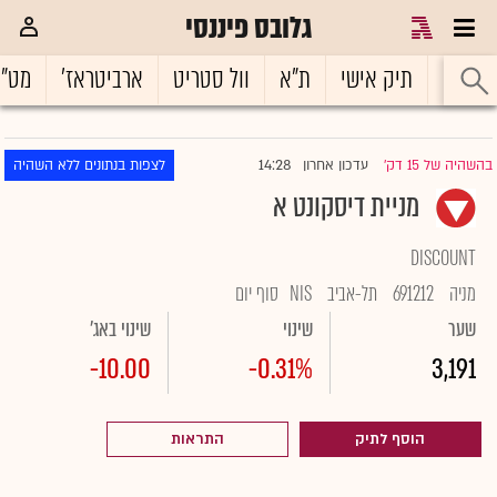
גלובס פיננסי
ראשי
תיק אישי
ת"א
וול סטריט
ארביטראז'
מט"
14:28
בהשהיה של 15 דק'
עדכון אחרון
לצפות בנתונים ללא השהיה
|
מניית דיסקונט א
DISCOUNT
מניה
691212
תל-אביב
NIS
סוף יום
שער
שינוי
שינוי באג'
-10.00
-0.31%
3,191
הוסף לתיק
התראות