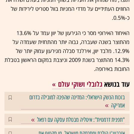
החוזים העתידיים על מדדי המניות בוול סטריט לירידות של
כ-0.5%.
האיחוד האירופי מסר כי הגירעון של יוון עמד על 13.6%
מהתוצר בשנה שעברה, גבוה יותר מהתחזית שעמדה על
12.9%. מלבד יוון, אירלנד סבלה מגירעון עמוק יותר של
14.3% מהתוצר בשנת 2009 וניצבת במקום הראשון בטבלת
החובות באירופה.
עוד בנושא
גלובלי ושוקי עולם
בזכות הנשק הישראלי: המדינה שהפכה למובילה בדרום
אמריקה
"תפנית דרמטית": איטליה מבטלת עסקה עם רפאל
אזרבייג'ן הולכת ומתרחקת מישראל. מי תקטוף את