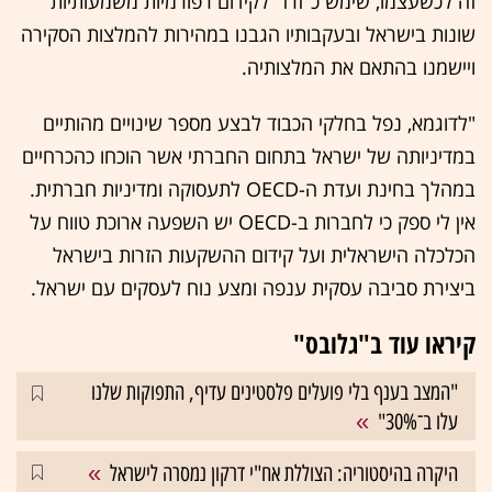
זה לכשעצמו, שימש כ"זרז" לקידום רפורמיות משמעותיות
שונות בישראל ובעקבותיו הגבנו במהירות להמלצות הסקירה
ויישמנו בהתאם את המלצותיה.
"לדוגמא, נפל בחלקי הכבוד לבצע מספר שינויים מהותיים
במדיניותה של ישראל בתחום החברתי אשר הוכחו כהכרחיים
במהלך בחינת ועדת ה-OECD לתעסוקה ומדיניות חברתית.
אין לי ספק כי לחברות ב-OECD יש השפעה ארוכת טווח על
הכלכלה הישראלית ועל קידום ההשקעות הזרות בישראל
ביצירת סביבה עסקית ענפה ומצע נוח לעסקים עם ישראל.
קיראו עוד ב"גלובס"
"המצב בענף בלי פועלים פלסטינים עדיף, התפוקות שלנו
עלו ב־30%"
היקרה בהיסטוריה: הצוללת אח"י דרקון נמסרה לישראל