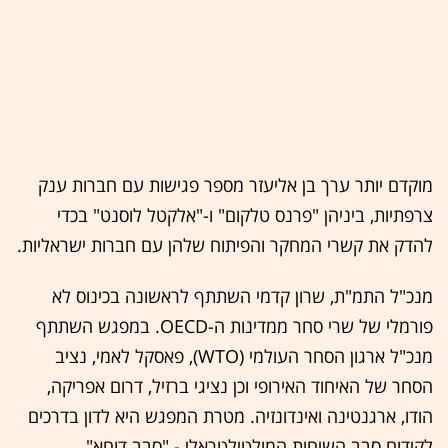
מוקדם יותר ערך בן אליעזר מספר פגישות עם חברות ענק
צרפתיות, ביניהן "פרנס טלקום" ו-"אלקטל לוסנט" בכדי
להדק את קשרי המחקר והפיתוח שלהן עם חברות ישראליות.
מנכ"ל התמ"ת, שרון קדמי השתתף לראשונה בכינוס לא
פורמלי של שרי סחר ממדינות ה-OECD. במפגש השתתף
מנכ"ל ארגון הסחר העולמי (WTO), פאסקל לאמי, נציב
הסחר של האיחוד האירופי וכן נציגי ברזיל, דרום אפריקה,
הודו, ארגנטינה ואינדונזיה. מטרת המפגש היא לדון בדרכים
לקידום סבב השיחות המולטילטראלי - "סבב דוחא".