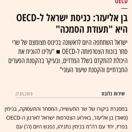
OECD
בן אליעזר: כניסת ישראל ל-OECD
היא "תעודת הסמכה"
ישראל השתתפה היום לראשונה בכינוס מצומצם של שרי
סחר בזכות הצטרפותה ל-OECD ■ "עלינו להוכיח את
היכולת להתקדם בשלל המדדים, ובעיקר בהקטנת הפערים
החברתיים והקטנת שיעור העוני"
שירות גלובס
27.05.2010
במסגרת ביקורו של שר התעשייה, המסחר והתעסוקה, בנימין
(פואד) בן אליעזר, באירוע הצטרפות ישראל לארגון ה-OECD
בפריז, יחד עם רה"מ בנימין נתניהו, נפגש היום (ה') עם