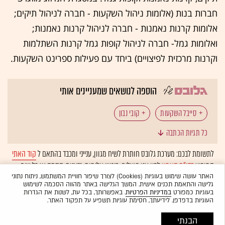
חברות בנות (אלומות ניהול השקעות - חברה לניהול תיקים;
אלומות קרנות נאמנות - חברה לניהול קרנות נאמנות;
ואלומות גמל- חברה לניהול קופות גמל קרנות השתלמות
וקרנות מרכזית לפיצויים) ביחד עם פעילות ספרינט השקעות.
הוספה לנושאים שמעניינים אותי
סייבל השקעות
קובי נבון
כל תגיות הכתבה
לתשומת לבכם: מערכת גלובס חותרת לשיח מגוון, ענייני ומכבד בהתאם ל
קוד האתי
המופיע
בדו"ח האמון
לפיו אנו פועלים. ביטויי אלימות, גזענות, הסתה או כל שיח
בלתי הולם אחר מסוננים בצורה
אוטומטית
ולא יפורסמו באתר.
האתר עושה שימוש בעוגיות (Cookies) לצורך שיפור חוויית המשתמש, ניתוח נתוני
גלישה והתאמת תכנים אישית. המשך הגלישה באתר מהווה הסכמה לשימוש
בעוגיות כמפורט
במדיניות הפרטיות
. באפשרותך, בכל עת, לשנות את הגדרות
העוגיות בדפדפן. לידיעתך, חסימת עוגיות תשפיע על תפקוד האתר.
הבנתי