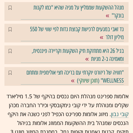
מנהל ההשקעות שממליץ על מניה שהיא "כמו לקנות
בונקר"
גד זאבי במגעים לרכישת קבוצת גדות לפי שווי של 550
מיליון דולר
בגיל 26 היא מתחזקת תיק השקעות וקריירה פיננסית,
ומאמינה ב-2 מניות
"חוויה של ריזורט יוקרתי עם בריכה חצי אולימפית ומתחם
WELLNESS" (
תוכן שיווקי
)
אלומות ספרינט מנהלת היום נכסים בהיקף של 1.5 מיליארד
שקלים ומנוהלת על ידי קובי נימקובסקי וכיו"ר החברה מכהן
קובי נבון
. מיזוג אלומות ספרינט הכפיל לפני כשנה את היקף
הנכסים שמנהל בית ההשקעות הממוזג אלומות בניהול
תיקים, קרנות נאמנות וקופות גמל. במסגרת המיזוג מוזגו 3