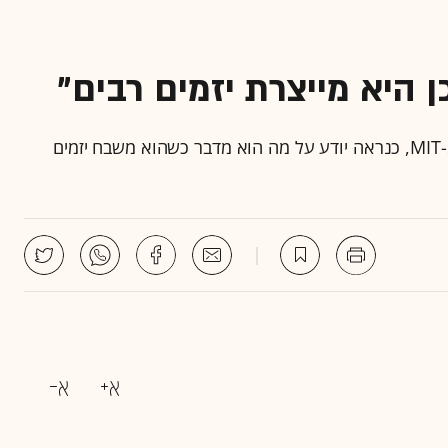
 היא מייצרת יזמים רבים"
עם 1,500 יזמים שגייסו 800 מיליון דולר, ג'רום סמית' מ-MIT, כנראה יודע על מה הוא מדבר כשהוא משבח יזמים