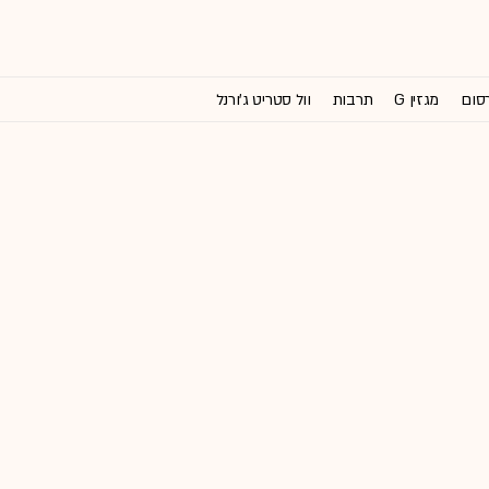
רסום
מגזין G
תרבות
וול סטריט ג'ורנל