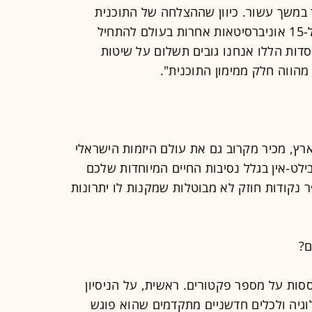
-הכול 800 מיליון דולר במשך עשור. כיוון שההצלחה של התוכנית
מוכחת, עזרנו ואנחנו עוזרים גם היום ל-15 אוניברסיטאות אחרות בעולם להתחיל
וסדות הללו אנחנו גובים תשלום על שיטות
מהווה חלק ממימון התוכנית".
רץ, מכיר מקרוב גם את עולם היזמות הישראלי
ילט-אין בגלל נסיבות החיים המיוחדות שלכם
 נקודות חוזק לא מבוטלות שמקנות לו יתרונות
ם?
סות על מספר פקטורים. ראשית, על הניסיון
גיה ולכלים חדשניים מתקדמים שהוא פוגש