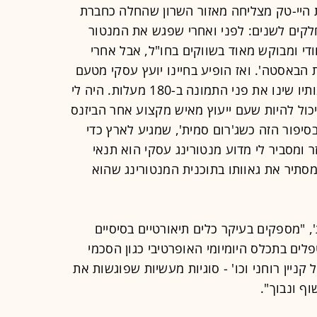
 היי-טק מצליחה מאזור השרון שהחלה כחברת
נחלקים לשנים: לפני ואחרי שפגש את המנטור
ודי ומבוקש מאוד בשווקים בחו"ל, אבל אחרי
 הבאסטה'. ואז הופיע בחיינו יועץ עסקי מטעם
משרד התמ"ת, שליווה אותי צמוד, ועצותיו שינו את פני התמונה ב-180 מעלות. היה לי
יכול להיות שעם ייעוץ מאיש מקצוע אחר הביזנס
סיפור הזה כשג'רום סמית', שמגיע לארץ כדי
ומסביר לי מדוע מנטורינג עסקי הוא תנאי
מסתיר את גאוותו בתוכנית המנטורינג שהוא
 "מספקים בעיקר כלים תיאורטיים בסיסיים
ים בתכלס היומיומי האופרטיבי כגון הסכמי
קניין רוחני וכו' - סוגיות מעשיות שפוגשות את
ף ונבוך".