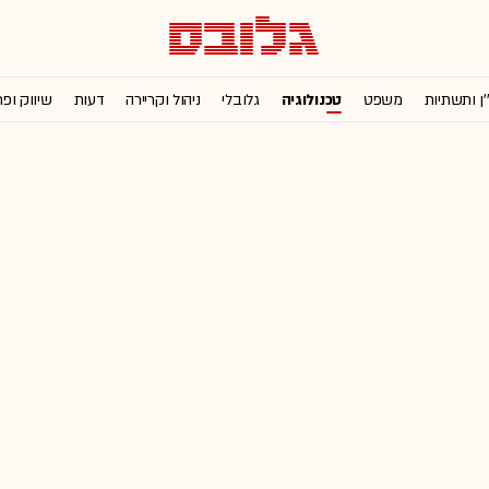
'ן ותשתיות
משפט
טכנולוגיה
גלובלי
ניהול וקריירה
דעות
שיווק ופ