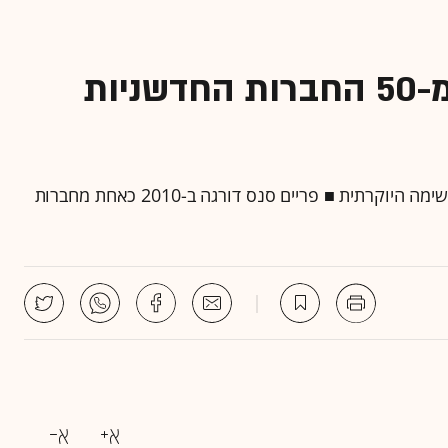
פריים סנס נבחרה לאחת מ-50 החברות החדשניות
המכון הטכנולוגי MIT הכניס את החברה הישראלית לרשימה היוקרתית ■ פריים סנס דורגה ב-2010 כאחת מחברות