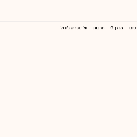
רסום
מגזין G
תרבות
וול סטריט ג'ורנל