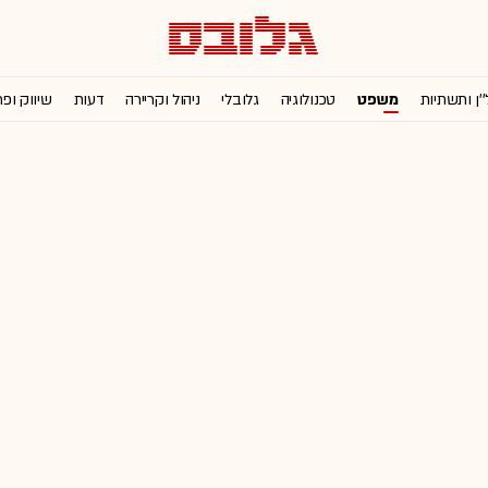
''ן ותשתיות
משפט
טכנולוגיה
גלובלי
ניהול וקריירה
דעות
שיווק ופ