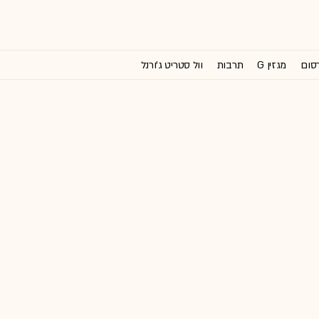
רסום
מגזין G
תרבות
וול סטריט ג'ורנל