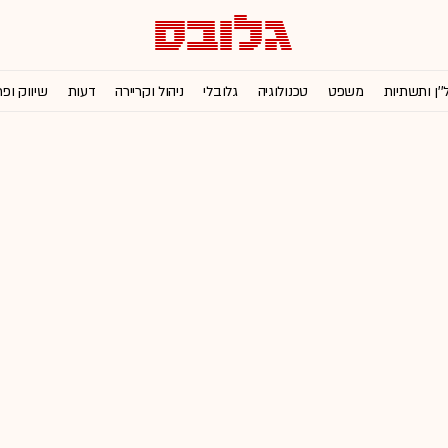
''ן ותשתיות
משפט
טכנולוגיה
גלובלי
ניהול וקריירה
דעות
שיווק ופ