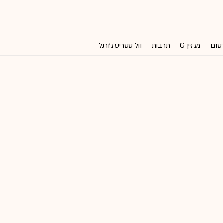
רסום
מגזין G
תרבות
וול סטריט ג'ורנל