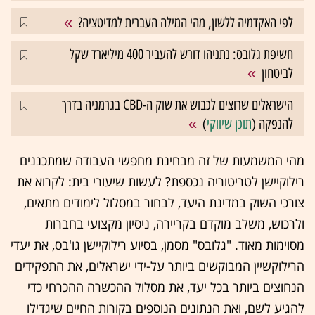
לפי האקדמיה ללשון, מהי המילה העברית למדיטציה?
חשיפת גלובס: נתניהו דורש להעביר 400 מיליארד שקל
לביטחון
הישראלים שרוצים לכבוש את שוק ה-CBD בגרמניה בדרך
להנפקה (
תוכן שיווקי
)
מהי המשמעות של זה מבחינת מחפשי העבודה שמתכננים
רילוקיישן לטריטוריה נכספת? לעשות שיעורי בית: לקרוא את
צורכי השוק במדינת היעד, לבחור במסלול לימודים מתאים,
ולרכוש, משלב מוקדם בקריירה, ניסיון מקצועי בחברות
מסוימות מאוד. "גלובס" מסמן, בסיוע רילוקיישן גו'בס, את יעדי
הרילוקשיין המבוקשים ביותר על-ידי ישראלים, את התפקידים
הנחוצים ביותר בכל יעד, את מסלול ההכשרה ההכרחי כדי
להגיע לשם, ואת הנתונים הנוספים בקורות החיים שיגדילו