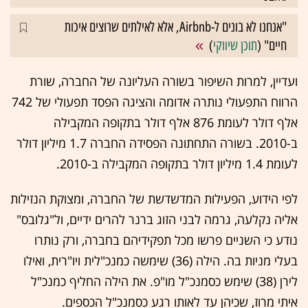
"אנחנו לא בונים ל-Airbnb, אלא לאילתים שרוצים איכות
חיים" (
תוכן שיווקי
)
ועדיין, למרות השיפור בשורה העליונה של החברה, שורת
הרווח התפעולי נותרה אדומה והציגה הפסד תפעולי של 742
אלף דולר לעומת 876 אלף דולר בתקופה המקבילה
ב-2010. בשורה התחתונה הפסידה החברה 1.7 מיליון דולר
לעומת 1.4 מיליון דולר בתקופה המקבילה ב-2010.
לפי הידוע, הפעילות המדשדשת של החברה, ומצוקת הנזילות
אליה נקלעה, גרמה לבני הזוג ברנר להרים ידיים, ול"גלובס"
נודע כי השניים פרשו מכל תפקידיהם בחברה, ורק נותרו
בעלי מניות בה. הילה (36) שימשה כמנכ"לית ויו"רית, ואילו
לירן (38) שימש כסמנכ"ל מו"פ. את הילה החליף כמנכ"ל
איתי מרוז, שכיהן עד לאותו רגע כסמנכ"ל הכספים.