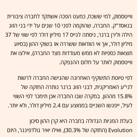
ווייטסמוק, למי ששכח, כמעט הפכה אשתקד לחברה ציבורית
בנאסד"ק. החברה, שהוקמה לפני 10 שנים על ידי בני הזוג
הילה ולירן ברנר, ניסתה לגייס 17 מיליון דולר לפי שווי של 37
מיליון דולר, אך אי הוודאות ששררה אז בשוקי ההון (בסיוע
תוצאות כספיות לא ממש מעודדות מצד החברה), אילצו את
ווייטסמוק לוותר על חלום ההנפקה.
לפי טיוטת התשקיף האחרונה שהגישה החברה לרשות
לני"ע האמריקנית, לבני הזוג ברנר נותרה החזקה של
15.8% מההון. במקרה שבו החברה אכן תימכר לפי השווי
לעיל, ייפגשו השניים בממוצע עם 2.4 מיליון דולר, ולא יותר.
בעלת המניות הגדולה בחברה היא קרן ההון סיכון
Evolution (החזקה של 30.3%), ואילו יאיר גולדפינגר, היזם