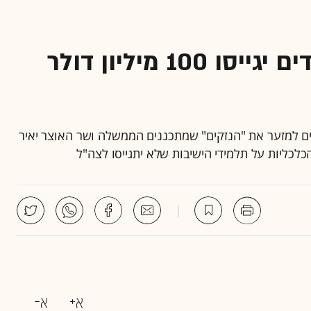
"עוקף לפיד": אילי הון חרדים יגייסו 100 מיליון דולר
צים למזער את "הנזקים" שמתכננים הממשלה ושר האוצר יאיר
הכלכליות על תלמידי הישיבות שלא יתגייסו לצה"ל