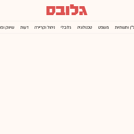
''ן ותשתיות
משפט
טכנולוגיה
גלובלי
ניהול וקריירה
דעות
שיווק ופ