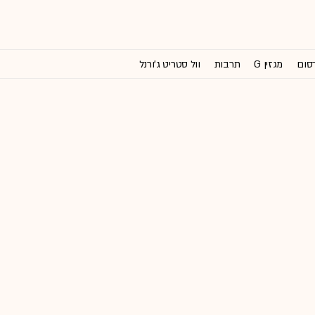
רסום
מגזין G
תרבות
וול סטריט ג'ורנל