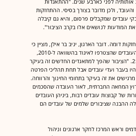
אותותיה לפני כארבע שנים. "ההתאגדות
והעובד, ולכן מדובר בצורך בסיסי. ההתחזקות
י עובדים שמקבלים פרסום, והיא גם קיבלה
ת המודעות לנושאים אלו בקרב הציבור".
ות דומה. דובר הארגון, יניב בר אילן, מציין כי
ב-2011 חלה עלייה של 45% במספר העובדים שהצטרפו לאיגוד בהשוואה ל-2010,
וב-2012 נרשמה עלייה נוספת של 25%. "הציבור שהפך למתאגדים החדשים זה בעיקר
יו בעבר ועדי עובדים אבל תחת תהליכי הפרטה
מרגישים את זה בעיקר בתחומי החינוך והרווחה.
20 , עוד לפני פרוץ המחאה החברתית, לאור העובדה שהסכמים
ות של קבוצות עובדים רבות, ביניהן העובדים
חלה ההבנה שציבורים שלמים של עובדים הם
דמים וראש המרכז לחקר ארגונים וניהול