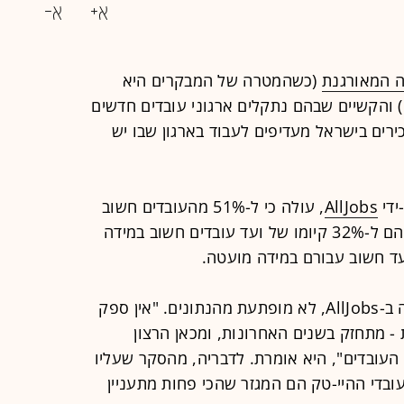
 המאורגנת
(כשהמטרה של המבקרים היא
 והקשיים שבהם נתקלים ארגוני עובדים חדשים
רים בישראל מעדיפים לעבוד בארגון שבו יש
ידי
AllJobs
, עולה כי ל-51% מהעובדים חשוב
כי במקום עבודתם יהיה ועד עובדים, מהם ל-32% קיומו של ועד עובדים חשוב במידה
נטלי ריער, מנהלת תוכן עבודה וקריירה ב-AllJobs, לא מופתעת מהנתונים. "אין ספק
- מתחזק בשנים האחרונות, ומכאן הרצון
 העובדים", היא אומרת. לדבריה, מהסקר שעליו
ה כי עובדי ההיי-טק הם המגזר שהכי פחות מתעניין