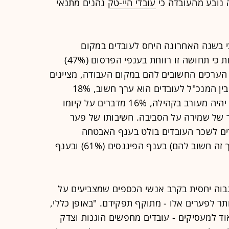
זה נובע מהעובדה כי
עובדי היי-טק
נהנים מתנאי
רים חשים כי בשנה האחרונה היחס לעובדים במקום
עבודתם הורע. מעניין בהיבט הזה לראות כי תחושה זו רווחת בענפי הפרסום (47%)
נשאלים מה הערכים החשובים להם במקום העבודה, מציינים
57% מהנשאלים כי פערי שכר הוגנים בין המנכ"ל לעובדים הוא ערך חשוב, 18%
מציינים כי חשוב להם שמקום עבודתם יהיה מעורב בקהילה, 16% מדברים על קיומו
צביעים על ערך של שמירה על הסביבה. חשיבותו של פער
רים לשכר העובדים בולט בענף האבטחה
והשמירה (71% מהעובדים ציינו כי ערך זה חשוב להם) בענף הפיננסים (61%) ובענף
גבוה יחסית בקרב אנשי הכספים שמצביעים על
תר לפערים אלו - מתוקף תפקידם. "באופן כללי,
 למעסיקים - עובדים מחפשים הוגנות וצדק