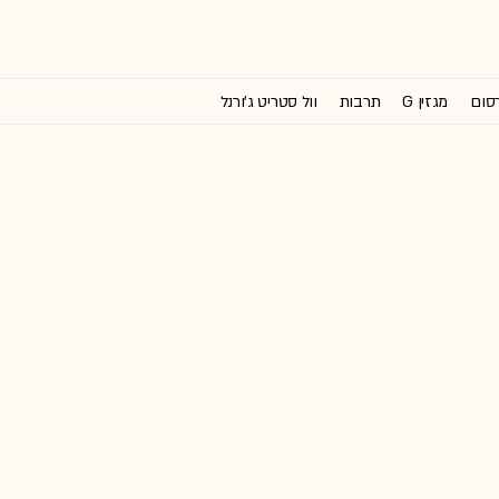
רסום
מגזין G
תרבות
וול סטריט ג'ורנל