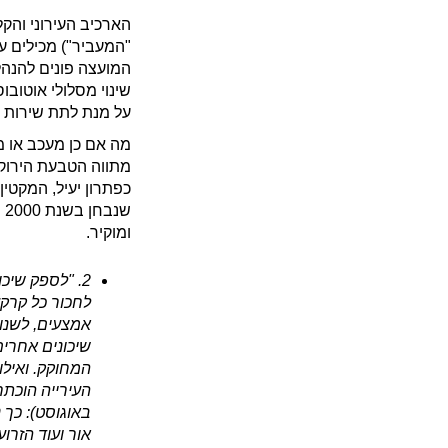
הארכיב העירוני והק
"המעביר") מכילים ע
המועצה פונים להנהל
שינוי מסלולי אוטובו
על מנת לתת שירות יע
מה אם כן מעכב או מ
מתווה הטבעת הירוקה
כפתרון יעיל, המקטין
ומוקיר.
2. "לספק שיכ
לחכור כל קרקע
אמצעים, לשנות
שיכונים אחרים 
המחוקק. ואילו
באוגוסט): כך נ
אור ועוד הזרוע