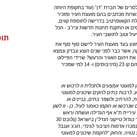
לסרים של חברת "דן" (עוד בתקופת היותה
שרות מכתבים בהם מועצת העיר ומזכיר
ת הקואופרטיב בדרישה לתוספת קווים,
סים או התקנת תחנות חדשות וכיו"ב - הכל
יל וטוב לתושבי העיר.
תוכ
ונע בעד מועצת העיר ליישם סוף סוף את
, אשר כבר לפני שנים הוצע ונבדק ונמצא
 את זיהום האוויר והרעש? שרידי הפיילוט
שנבחן בשנת 2000 הם קו 23 (מיניבוסים) ו- 14 למי שמכיר
ון למעוטי אמצעים ולתכלית זו לרכוש או
, לרבות בתים להקים שיכונים למעוטי
, להרחיב ולשפר בתים, בניינים או
שנרכשו או הוקמו כאמור לעיל. כן - זו לשון
 עיריית ת"א אף הגדילה ועשתה וראש
העירייה הוכתר כגדול טייקוני הנדל"ן בישראל (גלובס 30
מכרו אדמות הציבור לגינדי, חג'ג' וענבל
 נטויה. והחוק "להקמת שיכונים למעוטי