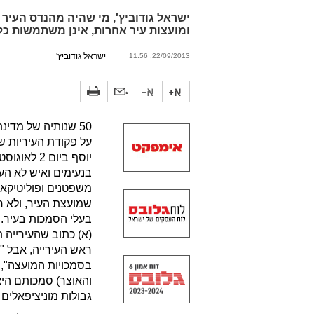
ישראל גודוביץ', מי שהיה מהנדס העיר 
ומועצות עיר אחרות, אינן משתמשות כל
ישראל גודוביץ'
22/09/2013, 11:56
50 שנותיה של מדי
על פקודת העיריות 
בנעימים ואיש לא העי
משפטנים ופוליטיקאי
שמועצת העיר, ולא ר
(א) כתוב שהעירייה
ראש העירייה, אבל "א
בסמכויות המועצה", 
והאוצר) סמכותם היא
גבולות מוניציפאלים ו