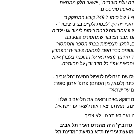
ם זולת העירייה", יישאר חלק ממחאת
 ואופורטוניסטים.
3. דווקא בסעיף 1 של סימן ג' 249 קובע המחוקק כי
עירייה הן: "לבנות ולקיים בנייני ציבור" -
זו אחריותה לבנות כיתות לימוד וגני ילדים
הם מבני הציבור שמחסורם פוגע בנו
ם, להלן: הצפיפות בבתי הספר והמחסור
עוטונים כבר הפכו למחאה ציבורית והפתרון
 החינוך (האחראי על התוכנה בלבד) אלא
חראית עפ"י כל סדר ודין על החומרה.
לושת הגדולים לטיפול הסיעה "תל-אביב -
ינה (לגנאי, מן הסתם) פרופ' ארנון סופר:
ם על ישראל".
ם דווקא גאים ורואים את תל-אביב שלנו
נה, ומאיתנו יצא האות לשאר ערי ישראל.
. ואם לא תרצו - לא צריך.
גודוביץ' היה מהנדס העיר תל אביב
מועצת עיריית ת"א בסיעת "מדינת תל