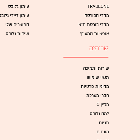
TRADEONE
עיתון גלובס
מדדי הבורסה
עיתון ליידי גלובס
מדדי בורסת ת"א
המוצרים שלי
אופציות המעו"ף
ועידות גלובס
שרותים
שירות ותמיכה
תנאי שימוש
מדיניות פרטיות
חברי מערכת
G מגזין
למה גלובס
תגיות
מונחים