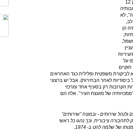
וכך אנו מגיעים לפרק 12
בותיה
", לא
לב,
ה הן
יות,
חשמל,
ניין
עיריות
ו על
חוקיים
א לביקורת משפטית ופלילית כגד האחראים
 ביסודיות לאחר הבחירות). אבל יש ברצוני
ת הקרובות רק בסעיף אחד ומרכזי
24, והוא "סמכויותיה של מועצת העיר". אלה הם
ים ולנהל שירותים - ובמונח "שירותים"
 לתחבורה ציבורית. וכך נהגו כל ראשי
תו של שלמה להט ב- 1974.