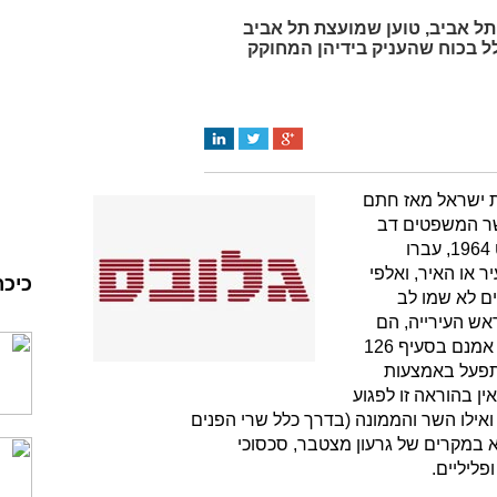
תל אביב, טוען שמועצת תל אביב
ל בכוח שהעניק בידיהן המחוקק
נת ישראל מאז חתם
שר המשפטים דב
יוסף ביום 2 לאוגוסט 1964, עברו
ר או האיר, ואלפי
כיכר
ם לא שמו לב
אש העירייה, הם
בעלי הסמכות בעיר. אמנם בסעיף 126
 תפעל באמצעות
ין בהוראה זו לפגוע
ואילו השר והממונה (בדרך כלל שרי הפנים
 במקרים של גרעון מצטבר, סכסוכי
פליליים.