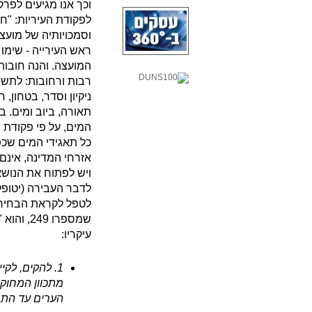
לפקודת העיריות: "חו
וסמכויותיה של מועצה
ראש העירייה - שימו 
המועצה. והנה חובותי
רבות ורחובות: לתשת
ניקיון וסדר, בטחון, 
תאורה, ביוב ומים. בע
המים, על פי פקודת ה
כל תאגידי המים שכפ
אזרחי המדינה, אינם 
ויש לפתוח את הנוש
לדבר העבירה (יטופל
לטפל לקראת הבחירו
שמספרו 9
עיקריו:
1. להקים, לקי
מתכוון המחוקק
הערים עד התמנו