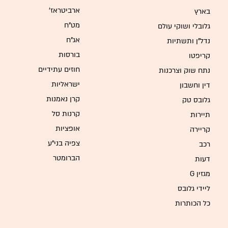
'ארביטראז
בארץ
מט"ח
גלובלי ושוקי עולם
אג"ח
נדל"ן ותשתיות
בורסות
קריפטו
חוזים עתידיים
נתח שוק וצרכנות
ישראליות
דין וחשבון
קרן נאמנות
גלובס טק
קרנות סל
תיירות
אופציות
קריירה
צפיה בני"ע
רכב
הברומטר
דעות
G מגזין
ליידי גלובס
כל הכותרות