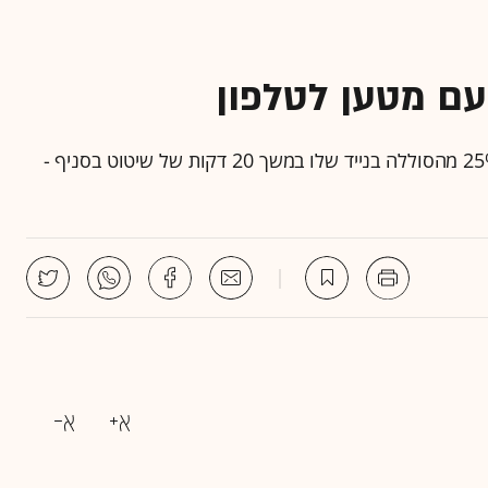
ם מטען לטלפון
המטענים שיוצמדו לעגלות יאפשרו ללקוח להטעין כ-25% מהסוללה בנייד שלו במשך 20 דקות של שיטוט בסניף -