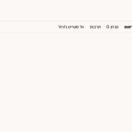
רסום
מגזין G
תרבות
וול סטריט ג'ורנל