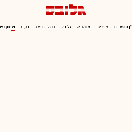
'ן ותשתיות
משפט
טכנולוגיה
גלובלי
ניהול וקריירה
דעות
שיווק ופ