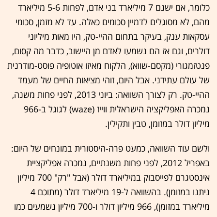
כלומר, אם ישנם 7 מיליארד בני אדם, לפחות 5-6 מיליארד
מהם, לא מסוגלים לדמיין סכומים כאלה. עד לא מזמן, סכומי
עסקאות ענק, בעיקר בתחום ההיי-טק, היו מאות מיליוני
דולרים, וגם אז הם נשמעו לאדם מן היישוב, כדבר מה קסום,
פנטזמגורי (מקסם-שווא), הלקוח מאיזו אוטופיה פוסט-מודרנית
של עולם עתידני. אבל היום, זוהי מציאות החיים של מעמד
ההיי-טק. רק לצורך השוואה: ביוני 2013, לפני פחות משנה,
נמכרה האפליקציה הישראלית ווייז (waze) לגוגל ב-966
מיליון דולר במזומן, טבין ותקילין.
ולשם עוד השוואה, כמעט פרה-היסטורית במונחים של היום:
באפריל 2012, לפני פחות משנתיים, נמכרה אפליקציית
אינסטגרם לפייסבוק במיליארד דולר (אבל "רק" 700 מיליון
ניתנו במזומן). בהשוואה ל-19 מיליארד דולר (מתוכם 4
מיליארד במזומן), 966 מיליון דולר ו-700 מיליון נשמעים כמו