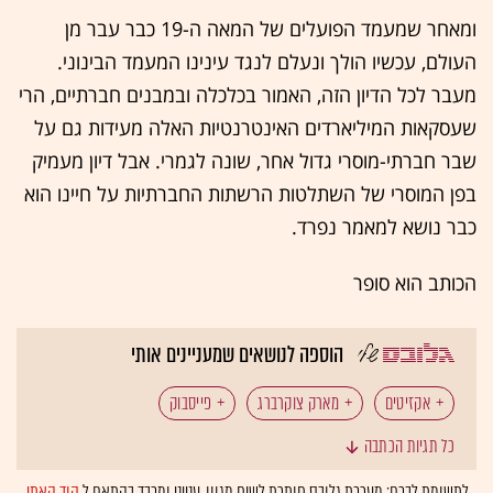
ומאחר שמעמד הפועלים של המאה ה-19 כבר עבר מן
העולם, עכשיו הולך ונעלם לנגד עינינו המעמד הבינוני.
מעבר לכל הדיון הזה, האמור בכלכלה ובמבנים חברתיים, הרי
שעסקאות המיליארדים האינטרנטיות האלה מעידות גם על
שבר חברתי-מוסרי גדול אחר, שונה לגמרי. אבל דיון מעמיק
בפן המוסרי של השתלטות הרשתות החברתיות על חיינו הוא
כבר נושא למאמר נפרד.
הכותב הוא סופר
הוספה לנושאים שמעניינים אותי
אקזיטים
מארק צוקרברג
פייסבוק
כל תגיות הכתבה
WhatsApp (וואטסאפ)
לתשומת לבכם: מערכת גלובס חותרת לשיח מגוון, ענייני ומכבד בהתאם ל
קוד האתי