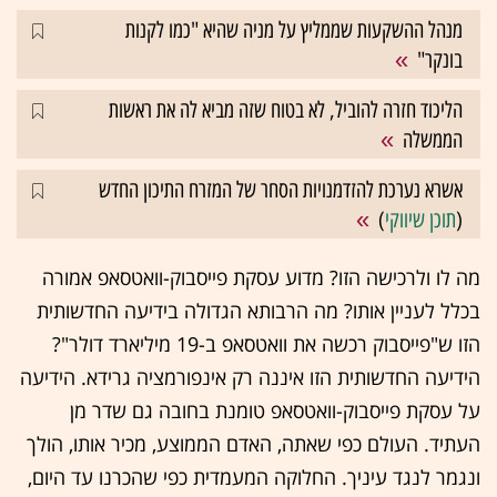
מנהל ההשקעות שממליץ על מניה שהיא "כמו לקנות
בונקר"
הליכוד חזרה להוביל, לא בטוח שזה מביא לה את ראשות
הממשלה
אשרא נערכת להזדמנויות הסחר של המזרח התיכון החדש
(
תוכן שיווקי
)
מה לו ולרכישה הזו? מדוע עסקת פייסבוק-וואטסאפ אמורה
בכלל לעניין אותו? מה הרבותא הגדולה בידיעה החדשותית
הזו ש"פייסבוק רכשה את וואטסאפ ב-19 מיליארד דולר"?
הידיעה החדשותית הזו איננה רק אינפורמציה גרידא. הידיעה
על עסקת פייסבוק-וואטסאפ טומנת בחובה גם שדר מן
העתיד. העולם כפי שאתה, האדם הממוצע, מכיר אותו, הולך
ונגמר לנגד עיניך. החלוקה המעמדית כפי שהכרנו עד היום,