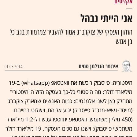
אקזיטים
אני הייתי נבהל
החזון העסקי של צוקרברג אמור להעביר צמרמורת בגב כל
בן אנוש
איתמר הנדלמן סמית
01.03.2014
היסטוריה: פייסבוק רוכשת את וואטסאפ (whatsapp) ב-19
מיליארד דולר; מה היסטורי כל-כך בעסקה הזו? ה"היסטורי"
מתחלק כאן לשני אלמנטים: כמות האנשים שמארק צוקברג
(מייסד-נשיא-מנכ"ל פייסבוק) יגיע אליהם, וישלוט בחייהם
(450 מיליון משתמשי וואטסאפ יתווספו עכשיו ל-1.2 מיליארד
משתמשי פייסבוק); וישנו גם סכום העסקה. 19 מיליארד דולר