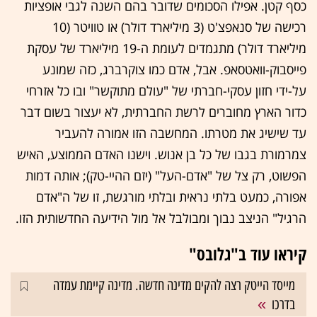
כסף קטן. אפילו הסכומים שדובר בהם השנה לגבי אופציות
רכישה של סנאפצ'ט (3 מיליארד דולר) או טוויטר (10
מיליארד דולר) מתגמדים לעומת ה-19 מיליארד של עסקת
פייסבוק-וואטסאפ. אבל, אדם כמו צוקרברג, כזה שמונע
על-ידי חזון עסקי-חברתי של "עולם מתוקשר" ובו כל אזרחי
כדור הארץ מחוברים לרשת החברתית, לא יעצור בשום דבר
עד שישיג את מטרתו. המחשבה הזו אמורה להעביר
צמרמורת בגבו של כל בן אנוש. וישנו האדם הממוצע, האיש
הפשוט, רק צל של "אדם-העל" (יזם ההיי-טק); אותה דמות
אפורה, כמעט בלתי נראית ובלתי מורגשת, זו של ה"אדם
הרגיל" הניצב נבוך ומבולבל אל מול הידיעה החדשותית הזו.
קיראו עוד ב"גלובס"
מייסד הייטק רצה להקים מדינה חדשה. מדינה קיימת עמדה
בדרכו