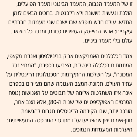
זו של המעמד הגבוה, המעמד הבינוני ומעמד הפועלים,
הולכת ונעשית מיושנת ולא רלבנטית. ברוכים הבאים לזמן
החדש. עולם חדש מופלא שבו ישנם שני מעמדות חברתיים
עיקריים: אנשי ההיי-טק העשירים ככורח, ומנגד כל השאר.
עולם בלי מעמד ביניים.
צמד הכלכלנים האמריקאים אריק בריניולפסון ואנדרו מקאפי,
המתמחים בכלכלה דיגטלית, הצביעו בספרם, "המרוץ נגד
המכונה", על השלכות ההתקדמות הטכנולוגית הדיגטלית על
עתיד העולם. תמונת-המצב העגומה שהם מציירים בספרם
אינה איזו השתלטות אלימה של רובוטים על האנושות (נוסח
הסרטים האפוקליפטיים של שנות ה-80), אלא מצב אחר,
מורכב יותר, שבו הקידמה הדיגיטלית תגרום להגשמת
חזון-אימים ישן שהצביעו עליו מתנגדי המהפכה התעשייתית:
היעלמות המעמדות הנמוכים.