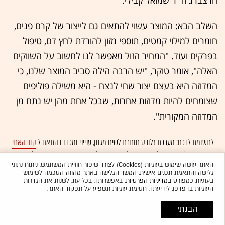
השלב הבא: המוצר עשוי להתאים גם לייצור של קרם פנים,
חומרים למילוי קמטים, תוספי מזון להורדת לחץ דם, טיפול
בפרקים ועוד. "המחיר הזול מאפשר לנו לחשוב על השווקים
האלה", אומר טוקר, "יש הרבה הילה סביב המוצר שלנו, כי
המדוזה היא בעצם יצור שחי לנצח - היא משילה פוליפים
שצומחים להיות מדוזות אחרות, שבכל אחת מהן יש נתח מן
המדוזה המקורית".
לתשומת לבכם: מערכת גלובס חותרת לשיח מגוון, ענייני ומכבד בהתאם ל
קוד האתי
המופיע
בדו"ח האמון
לפיו אנו פועלים. ביטויי אלימות, גזענות, הסתה או כל שיח
בלתי הולם אחר מסוננים בצורה
אוטומטית
ולא יפורסמו באתר.
האתר עושה שימוש בעוגיות (Cookies) לצורך שיפור חוויית המשתמש, ניתוח נתוני
גלישה והתאמת תכנים אישית. המשך הגלישה באתר מהווה הסכמה לשימוש
בעוגיות כמפורט
במדיניות הפרטיות
. באפשרותך, בכל עת, לשנות את הגדרות
העוגיות בדפדפן. לידיעתך, חסימת עוגיות תשפיע על תפקוד האתר.
הבנתי