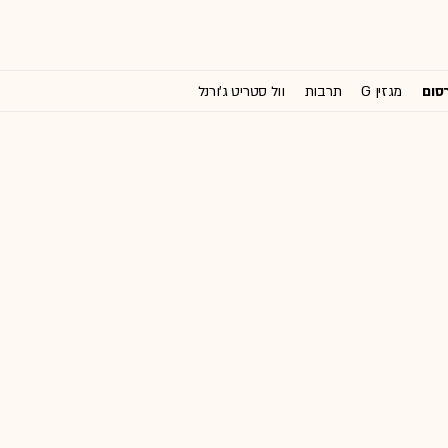
רסום
מגזין G
תרבות
וול סטריט ג'ורנל