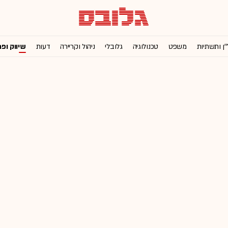
'ן ותשתיות
משפט
טכנולוגיה
גלובלי
ניהול וקריירה
דעות
שיווק ופ