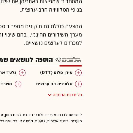
המסחרית שמפיצות באתריהן את שידוריה
בגופי הטלוויזיה הרב-ערוצית.
ההצעה כוללת גם תיקונים מספר נוספ
מערך השידורים החינמי, ובהם שינוי ו
למכרזים לערוצים נושאיים.
הוספה לנושאים שמענ
עידן פלוס (DTT)
גלעד ארד
טלוויזיה רב ערוצית
משרד 
כל תגיות הכתבה
לתשומת לבכם: מערכת גלובס חותרת לשיח מגוון, ענ
פועלים. ביטויי אלימות, גזענות, הסתה או כל שיח ב