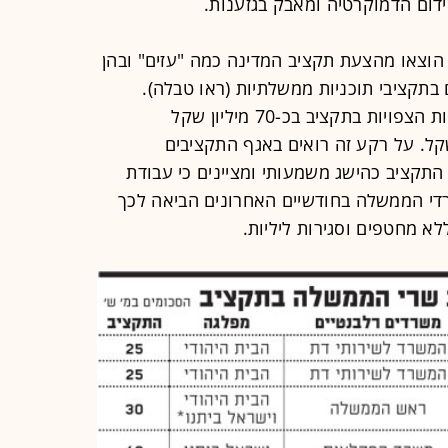
ידום הדמוקרטיה ומאבק בגזענות.
הוצאו מהצעת תקציב המדינה כמה "עזים" ובהן
בתקציבי תוכניות ממשלתיות (ראו טבלה).
כתוצאה מהוצאת העזים יקטנו ההכנסות הצפויות בתקציב בכ-70 מיליון שקל
לו ב-70 עד 120 מיליון שקל. על רקע זה רואים באגף התקציבים
התקציב כהישג משמעותי ומציינים כי עבודת
 הממשלה בחודשיים האחרונים הביאה לכך
א מחטפים וסגירות ליליות.