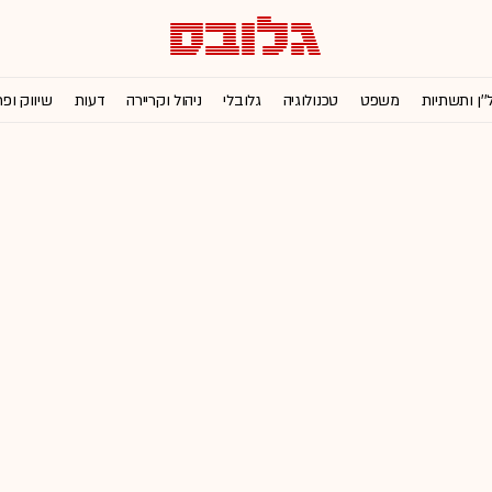
''ן ותשתיות
משפט
טכנולוגיה
גלובלי
ניהול וקריירה
דעות
שיווק ופ