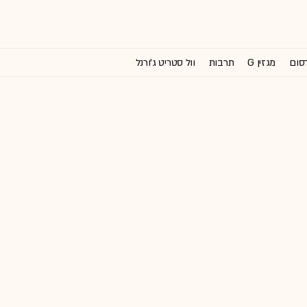
רסום
מגזין G
תרבות
וול סטריט ג'ורנל