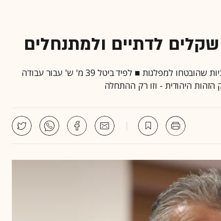
 שקלים לדתיים ולמתנחלים
לראשונה האוצר חשף לממשלה את התוספות התקציביות שהובטחו למפלגות ■ לפיד ביטל 39 מ' ש' עבור עבודה