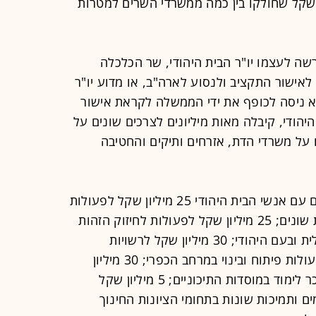
ופן חד-פעמי" 530 מיליון שקל שחולקו בין כמה ממשרדי השרים למטרות
שה לעצמו יו"ר הבית היהודי, שר הכלכלה
אישור התקציב ולנסוע לארה"ב, או מדוע יו"ר
לא ניסה לכופף את ידי הממשלה לקראת אישור
יהודי, קיבלה מאות מיליונים לצרכים שונים על
על משרדי הדת, אזרחים ותיקים והחטיבה
כך למשל, הקצה האוצר בעקבות סיכום עם אנשי הבית היהודי 25 מיליון שקל לפעולות
שונות בנושאי שנת שמיטה ושירותי דת שונים; 25 מיליון שקל לפעולות לחיזוק הזהות
היהודית והגברת השיח בחברה הישראלית ובעם היהודי; 30 מיליון שקל לרשויות
מקומיות ביהודה ושומרון; 40 מיליון לפעולות פיתוח ובינוי במרחב הכפרי; 30 מיליון
להקלה בנטל תשלומי הורים למימון שכר לימוד במוסדות התיכוניים; 5 מיליון שקל
ליון שקל למיזמים ותמיכות שונות בתחומי הציונות החינוך