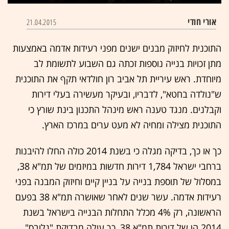
0
seconds
אורי חודי
21.04.2015
of
3
minutes,
התוכנית לחיזוק מבנים ישנים מפני רעידות אדמה באמצעות
15
seconds
מתן זכויות בנייה נוספות זכתה גם השבוע לתשומת לב
מיוחדת. ראש עיריית תל אביב רון חולדאי תקף את התוכנית
ש"נולדה בחטא", לדבריו, ובעיקר מעשירה בעלי דירות
וקבלנים. מנגד טענה ראש מינהל התכנון בינת שורץ כי
התוכנית מצילה ומחיה לא מעט ערים במרכז הארץ.
כך או כך, בדיקה מגלה כי בשנת 2014 כולה החלו להיבנות
ברחבי ישראל 1,784 דירות חדשות במיזמים של תמ"א 38,
במסלול של תוספת בנייה על בניין קיים וחיזוק המבנה בפני
רעידות אדמה. עשר שנים לאחר שאושרה תמ"א 38 בפעם
הראשונה, רק 4% מכלל התחלות הבנייה בישראל בשנת
2014 הן של דירות תמ"א 38, כך עולה מבדיקת "גלובס".