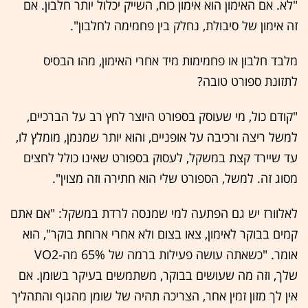
"לא. אם האימון הוא אימון כוח, השייק יכלול יותר חלבון. אם
זה אימון של סיבולת, נחלק בין פחמימה לחלבון".
מלבד חלבון או פחמימות מיד אחרי האימון, מהו הבסיס
לתזונת ספורט טובה?
"קודם כול, מי שעוסק בספורט היוצר לחץ רב על הברכיים,
למשל ריצה ורכיבה על אופניים, והוא יותר שמנמן, מומלץ לו,
עד שיירד קצת במשקל, לעסוק בספורט שאינו כולל לחצים
מסוג זה. למשל, הספורט שלי הוא חתירה וזה מצוין".
לאלוורז יש גם הפתעה למי שמנסה לרדת במשקל: "אם אתם
קמים בבוקר לאימון, צאו בצום ולא אחרי ארוחת בוקר", הוא
אומר. "כשאתה עושה פעילות ברמה של 65% מה-VO2
שלך, וזה מה שעושים בבוקר, משתמשים בעיקר בשומן. אם
אין לך מזון זמין אחר, הצריכה תהיה של שומן מהגוף והתהליך