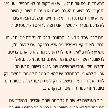
מתעמלים. פתאום תרגישו ש-30 דקות זה לא מספיק, ואז יגיע
הזמן לשלב בשעות הערב, פעם או פעמיים בשבוע, משהו
שהוא יותר חברתי, תחרותי או מחייב. ובשלב הבא תציבו
לעצמכם מטרה - למשל, 'אני רוצה לרוץ 10 קילמטרים'".
ומה לגבי אתחול השינוי התזונתי הנלווה? "קודם כול, תרשמו
הכול. לאו דווקא באפליקציה אלא בפנקס ועט קלאסיים",
ממליץ אלוורז, "ואל תתחילו להימנע ממשהו כי אתם צריכים
לרשום. להיפך - תרשמו מה שאתם באמת אוכלים, ואל
תקראו מיד. אחרי שתשלימו שבוע של רישום, תראו מה
אפשר להעיף. בהתחלה יש להציב מטרות קטנות. למשל, רק
לוותר על הרוגעלך בישיבה. רק לשתות עוד שלוש כוסות מים
ביום. אחרי כמה חודשים, תבדקו שוב.
"רוב האנשים לא שמים לב למה שהם אוכלים, במיוחד אם
הם במשקל לא בריא. השומן הוא כמו חייזר בתוכנו, שאוכל