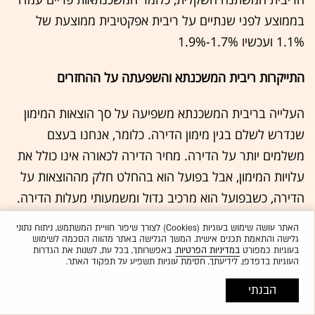
בממוצע לפני שנתיים על ריבית אפקטיבית ממוצעת של
1.1% ועכשיו 1.7%-1.9%
התייקרות ריבית המשכנתא והשפעתה על ההחזרים
העלייה בריבית המשכנתא משפיעה על סך הוצאות המימון
שנדרש לשלם בגין מימון הדירה. כלומר, אנחנו בעצם
משלמים יותר על הדירה. מחיר הדירה לכאורה אינו כולל את
עלויות המימון, אבל בפועל הוא בהחלט חלק מההוצאות על
הדירה, כשבפועל הוא מרכיב גדול ומשמעותי מעלות הדירה.
ההתייקרות הזו בשנתיים האחרונות שקולה להתייקרות של
האתר עושה שימוש בעוגיות (Cookies) לצורך שיפור חוויית המשתמש, ניתוח נתוני
עד 10% במחיר הדירה.
גלישה והתאמת תכנים אישית. המשך הגלישה באתר מהווה הסכמה לשימוש
בעוגיות כמפורט
במדיניות הפרטיות
. באפשרותך, בכל עת, לשנות את הגדרות
העוגיות בדפדפן. לידיעתך, חסימת עוגיות תשפיע על תפקוד האתר.
העלייה בריבית משפיעה כמובן גם על ההחזרי השוטפים, זה
הבנתי
תלוי בסוג ההלוואה, התקופה שלה ופרמטרים נוספים, אבל