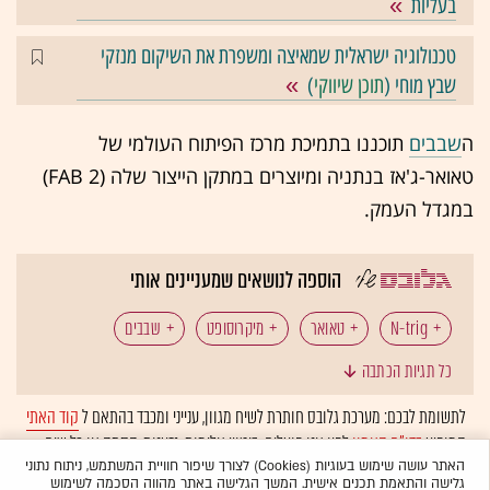
בעליות
טכנולוגיה ישראלית שמאיצה ומשפרת את השיקום מנזקי
שבץ מוחי (
תוכן שיווקי
)
ה
שבבים
תוכננו בתמיכת מרכז הפיתוח העולמי של
טאואר-ג'אז בנתניה ומיוצרים במתקן הייצור שלה (FAB 2)
במגדל העמק.
הוספה לנושאים שמעניינים אותי
N-trig
טאואר
מיקרוסופט
שבבים
כל תגיות הכתבה
לתשומת לבכם: מערכת גלובס חותרת לשיח מגוון, ענייני ומכבד בהתאם ל
קוד האתי
המופיע
בדו"ח האמון
לפיו אנו פועלים. ביטויי אלימות, גזענות, הסתה או כל שיח
בלתי הולם אחר מסוננים בצורה
אוטומטית
ולא יפורסמו באתר.
האתר עושה שימוש בעוגיות (Cookies) לצורך שיפור חוויית המשתמש, ניתוח נתוני
גלישה והתאמת תכנים אישית. המשך הגלישה באתר מהווה הסכמה לשימוש