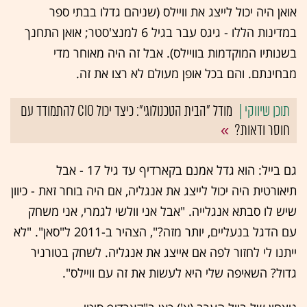
אואן היה יכול לייצג את וויילס (שניהם גדלו בבתי ספר
במדינות הללו - גיגס עבר בגיל 6 למנצ'סטר; אואן התחנך
בשנותיו המוקדמות בוויילס). אבל זה היה מאוחר מדי
מבחינתם. והם בכל אופן מעולם לא רצו את זה.
מודל "הבית הטכנולוגי": כיצד יכול CIO להתמודד עם
חוסר ודאות?
גם בייל: הוא גדל אמנם בקארדיף עד גיל 17 - אבל
תיאורטית היה יכול לייצג את אנגליה, אם היה בוחר זאת - כיוון
שיש לו סבתא אנגלייה. "אבל אני וולשי לגמרי, אני משחק
עם הדגל בנעליים, יותר מזה?", הצהיר ב-2011 ל"סאן". "לא
ייתנו לי לחזור לפה אם אייצג את אנגליה. לשחק בטורניר
גדול? השאיפה שלי היא לעשות את זה עם וויילס".