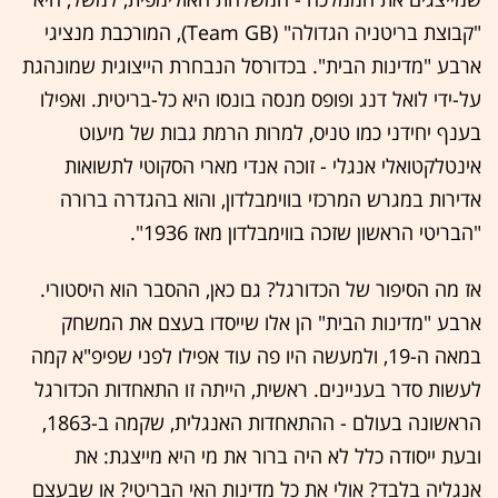
"קבוצת בריטניה הגדולה" (Team GB), המורכבת מנציגי
ארבע "מדינות הבית". בכדורסל הנבחרת הייצוגית שמונהגת
על-ידי לואל דנג ופופס מנסה בונסו היא כל-בריטית. ואפילו
בענף יחידני כמו טניס, למרות הרמת גבות של מיעוט
אינטלקטואלי אנגלי - זוכה אנדי מארי הסקוטי לתשואות
אדירות במגרש המרכזי בווימבלדון, והוא בהגדרה ברורה
"הבריטי הראשון שזכה בווימבלדון מאז 1936".
אז מה הסיפור של הכדורגל? גם כאן, ההסבר הוא היסטורי.
ארבע "מדינות הבית" הן אלו שייסדו בעצם את המשחק
במאה ה-19, ולמעשה היו פה עוד אפילו לפני שפיפ"א קמה
לעשות סדר בעניינים. ראשית, הייתה זו התאחדות הכדורגל
הראשונה בעולם - ההתאחדות האנגלית, שקמה ב-1863,
ובעת ייסודה כלל לא היה ברור את מי היא מייצגת: את
אנגליה בלבד? אולי את כל מדינות האי הבריטי? או שבעצם