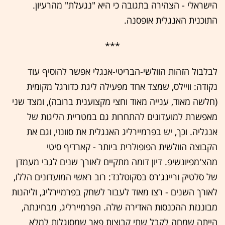
הישראלי - הצהירה בתגובה כי היא "נגעלת" מהרעיון.
התוכנית האנגלית אופסנה.
***
לבלבול הזהות הוולשי-הבריטי-אנגלי אפשר להוסיף עוד
נקודה: וויילס, שמצד אחד מפעילה ליגת כדורגל מקומית
(חלשה מאוד, ענייה מאוד וחצי מקצוענית ברובה), ומצד שני
מאפשרת למועדונים להתחרות גם במטריית הליגות של
אנגליה. וכך, יש בפרמיירליג האנגלית את סוונזי, וגם את
הקבוצה הוולשית הפופולרית ביותר - קארדיף סיטי
מהצ'מפיונשיפ. דיון דומה מתקיים לאורך שנים לגבי מעמדן
של סלטיק וריינג'רס בסקוטלנד: רוב ראשי המועדונים הללו,
לאורך השנים - רצו מאוד לעבור לשחק בפרמיירליג, וליהנות
מבוננזת ההכנסות האדירה שלה. הפרמיירליג, מבחינתה,
הייתה שמחה לקבל שתי קבוצות פאר שמסוגלות למלא