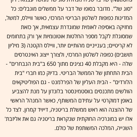
"סוג של". מדובר בסופו של דבר על ממשלים מוגבלים: כל
המדינות כפופות לשלטון הבריטי המרכזי, כאשר וויילס, למשל,
מחזיקה באסיפה לאומית שמוגדרת עצמאית, אך כזאת
שמסוגלת לקבל מספר החלטות אוטונומיות אך ורק בתחומים
לא קריטיים; בענייניים מהותיים יותר, וויילס הקטנה (3 מיליון
תושבים) כפופה לשלטון המרכזי, ולצורך ייצוג האינטרסים
שלה - היא מקבלת 40 נציגים מתוך 650 ב"בית הנבחרים" -
הבית התחתון של הממשל הבריטי. בדיוק כמו חברי "בית
הלורדים" - הבית העליון של הפרלמנט - גם הפוליטיקאים
הוולשים מתכנסים בווסטמינסטר בלונדון על מנת להצביע
באופן דמוקרטי על עתידם המשותף, כאשר המנהל הראשי
של ההצגה הוא ראש ממשלת בריטניה, דייויד קמרון. לצד כל
אלו יש במונרכיה החוקתית שנקראת בריטניה גם את אליזבת'
השנייה, המלכה המשותפת של כולם.