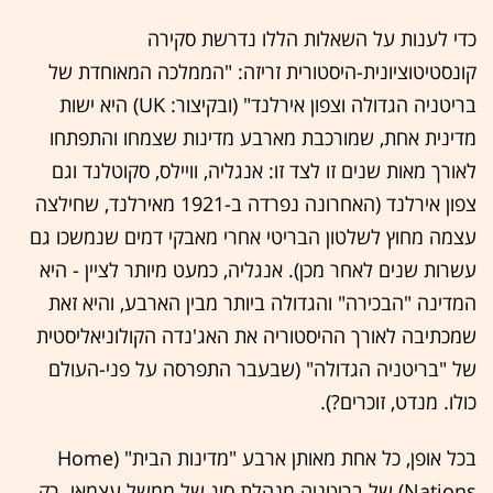
כדי לענות על השאלות הללו נדרשת סקירה
קונסטיטוציונית-היסטורית זריזה: "הממלכה המאוחדת של
בריטניה הגדולה וצפון אירלנד" (ובקיצור: UK) היא ישות
מדינית אחת, שמורכבת מארבע מדינות שצמחו והתפתחו
לאורך מאות שנים זו לצד זו: אנגליה, וויילס, סקוטלנד וגם
צפון אירלנד (האחרונה נפרדה ב-1921 מאירלנד, שחילצה
עצמה מחוץ לשלטון הבריטי אחרי מאבקי דמים שנמשכו גם
עשרות שנים לאחר מכן). אנגליה, כמעט מיותר לציין - היא
המדינה "הבכירה" והגדולה ביותר מבין הארבע, והיא זאת
שמכתיבה לאורך ההיסטוריה את האג'נדה הקולוניאליסטית
של "בריטניה הגדולה" (שבעבר התפרסה על פני-העולם
כולו. מנדט, זוכרים?).
בכל אופן, כל אחת מאותן ארבע "מדינות הבית" (Home
Nations) של בריטניה מנהלת סוג של ממשל עצמאי. רק