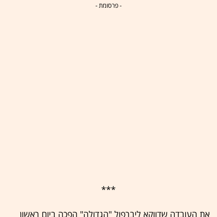
- פרסומת -
***
את העובדה שדווקא ליברפול "הגדולה" הפכה ביום ראשון