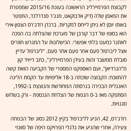
לקבוצת הפרמיירליג הראשונה בעונת 2015/16 שמפטרת
את המאמן שלה (דיק אדבוקאט, מנג'ר סנדרלנד, התפטר
באותו יום) לא ניתן לייחס למקריות. ברנדן רודג'רס הצפון-אירי
הוא בסופו של דבר קורבן של מערכת שהצלחה בה הפכה
לאתגר כמעט בלתי אפשרי. הכישלונות על המגרש חוזרים
אצל ליברפול פעם אחר פעם אחר פעם. "ליברפול עדיין
סובלת ממשבר זהות בעידן הפרמיירליג", כתב דייויד קון
מ"הגרדיאן", ועם האספקט המספרי של הקביעה הזאת קשה
להתווכח: הקבוצה שזכתה ב-18 אליפויות עד הקמת הליגה
האנגלית הבכירה בגרסתה המחודשת והנוצצת ב-1992,
הסתפקה מאז ב-0 הנפות של הצלחת הנכספת - ורק בשלוש
סגנויות.
רודג'רס, 42, הגיע לליברפול בקיץ 2012 כסוג של הבטחה
צעירה, אחרי שהניע את גלגלי הפרויקט היפה של סוונזי