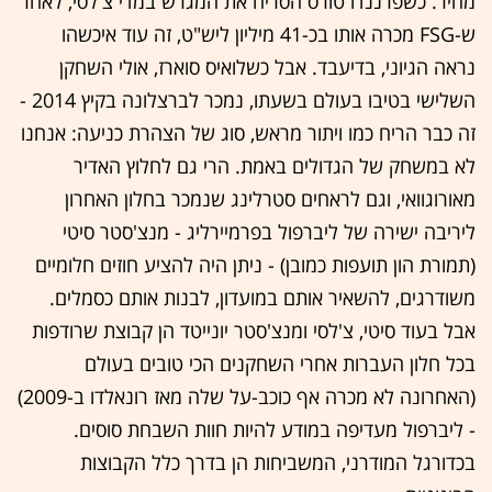
מחיר. כשפרננדו טורס הסריח את המגרש במדי צ'לסי, לאחר
ש-FSG מכרה אותו בכ-41 מיליון ליש"ט, זה עוד איכשהו
נראה הגיוני, בדיעבד. אבל כשלואיס סוארז, אולי השחקן
השלישי בטיבו בעולם בשעתו, נמכר לברצלונה בקיץ 2014 -
זה כבר הריח כמו ויתור מראש, סוג של הצהרת כניעה: אנחנו
לא במשחק של הגדולים באמת. הרי גם לחלוץ האדיר
מאורוגוואי, וגם לראחים סטרלינג שנמכר בחלון האחרון
ליריבה ישירה של ליברפול בפרמיירליג - מנצ'סטר סיטי
(תמורת הון תועפות כמובן) - ניתן היה להציע חוזים חלומיים
משודרגים, להשאיר אותם במועדון, לבנות אותם כסמלים.
אבל בעוד סיטי, צ'לסי ומנצ'סטר יונייטד הן קבוצת שרודפות
בכל חלון העברות אחרי השחקנים הכי טובים בעולם
(האחרונה לא מכרה אף כוכב-על שלה מאז רונאלדו ב-2009)
- ליברפול מעדיפה במודע להיות חוות השבחת סוסים.
בכדורגל המודרני, המשביחות הן בדרך כלל הקבוצות