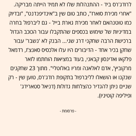
לרודג'רס ביד - ההתנהלות שלו לא תמיד הייתה מבריקה.
"אחרי מכירת סוארז", כותב טום שין ב"אינדיפנדנט", "ובדיוק
כמו טוטנהאם לאחר מכירת גארת בייל - גם ליברפול בחרה
במדיניות של שימוש בכספים שהתקבלו עבור הכוכב הגדול
ברכישת הרבה שחקני דרג שני... הבנק לא 'נשבר' עבור
שחקן בכיר אחד - הדיבורים היו עלו אלכסיס סאנצ'ז, רדמאל
פלקאו ואדינסון קבאני, בעוד במציאות הוחתמו לזאר
מרקוביץ', אדם לאלאנה ומריו באלוטלי". מתוך 23 שחקנים
שנקנו או הושאלו לליברפול בתקופת רודג'רס, טוען שין - רק
שניים ניתן להגדיר כהצלחות גדולות (דניאל סטארידג'
ופיליפה קוטיניו).
- פרסומת -