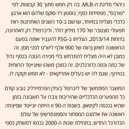
ניהולי מליגת ה-MLB, בה רק חמש מתוך 30 קבוצות, לפי
"פורבס", מפסידות כסף; בוסטון רד-סוקס שלהם הוא ארגון
כלכלי מצליח במיוחד, שרשם ב-10 השנים האחרונות רווח
תפעולי מצטבר של 170 מיליון דולר. וליברפול? רק לאחרונה,
בדוחות 2013/14, הצליחו ב-FSG להעביר אותה בפעם
הראשונה לאיזון (רווח של 900 אלף ליש"ט לפני מס). זה
כמובן לא היה מצליח להתרחש בלי מכירה הגונה בכסף גדול
של כמה וכמה כדורגלנים. זה כמובן משהו שיונייטד הרווחית
בטירוף, שגם לה יש בעלים אמריקאים - לא ממש זקוקה לו.
המשבר המתמשך של ליברפול בעידן הפרמיירליג נובע קודם
כל מהפערים הכלכליים שהיריבות צברו על חשבונה בזמן
שהיא נכנסה לקיפאון. בשנות ה-90 זו הייתה יונייטד שפיצחה
ראשונה את אלמנט המסחור והספונסרשיפ של עולם
הכדורגל החדש; בתחילת שנות ה-2000 נכנסו למשחק כספי