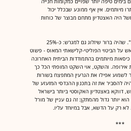
 בימים טיפה יותר שפויים כמקומות חנייה
ו מיותמים. אין אף ממונע שבכלל יכול
של היה האצטדיון מתחם מבוצר של כוחות
זוהי כמובן תוצאתו העגומה של "המצב". שהיה ברור שיזלוג גם למגרש: כ-25%
ש על הביטוי הפוליטי-קלישאתי המאוס - פשוט
כנעו לטרור. אין דרך לייפות כ-8,700 כיסאות מיותמים בהתמודדות הביתית האחרונה
 אירופה. והשקט, אוי השקט המופתי הכל כך
 לשמוע אפילו את הגרעין המתפצח בשורות
ה להסביר את זה בתכנון ההנדסי המזעזע של
, דווקא באצטדיון האקוסטי ביותר בישראל
הוא יותר גדול מהמתקן: זה גם עניין של מורל
לא רק על הדשא, אבל במיוחד עליו.
***