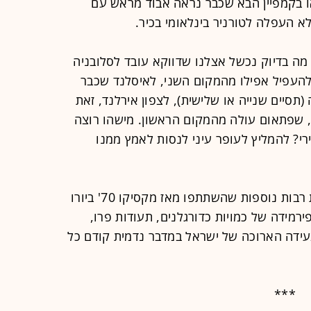
ו בקמפיין הבא שכבר נראה אבוד מראש עם
לא העפלה לטורניר בינלאומי בכיר.
ה בדיוק נכשל אצלנו שדווקא עובד לסלובניה
להעפיל אפילו מהמקום השני, לאיסלנד שכבר
), להונגריה (תסיים שנייה או שלישית), לצפון אירלנד, זאת
ניצחנו בקמפיין הקודם בבלפסט 0-2, שפתאום עולה מהמקום הראשון. מישהו רוצה
י? להמליץ לעופר עיני לנסות לאמץ ממנו
יש לנו כמה יתרונות מבניים על מדינות רבות נוספות שהשתתפו מאז מקסיקו 70' ביורו
ירמידה של כמויות כדורגלנים, תעודות פרו,
עידה הארוכה של ישראל במדבר נדמית קודם כל
***