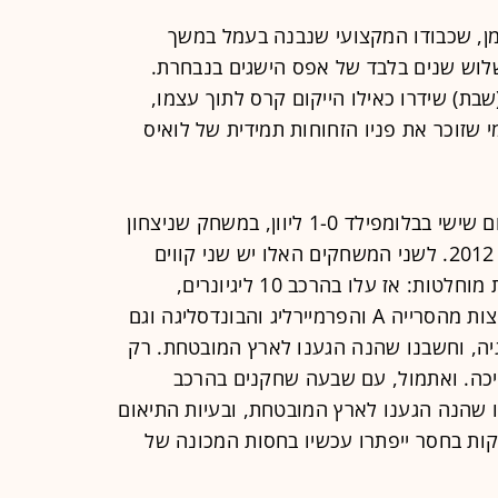
מן, שכבודו המקצועי שנבנה בעמל במשך
עפר בשלוש שנים בלבד של אפס הישגים בנבחרת.
בת) שידרו כאילו הייקום קרס לתוך עצמו,
 שזוכר את פניו הזחוחות תמידית של לואיס
כן, גם אחרי שהצרפתי הפסיד בצהרי יום שישי בבלומפילד 1-0 ליוון, במשחק שניצחון
בו היה מקרב את הנבחרת יריקה מיורו 2012. לשני המשחקים האלו יש שני קווים
מקבילים שלעולם לא ייפגשו, אנטיתזות מוחלטות: אז עלו בהרכב 10 ליגיונרים,
שחקנים שהיו רשומים בסגלים של קבוצות מהסרייה A והפרמיירליג והבונדסליגה וגם
גיה, וחשבנו שהנה הגענו לארץ המובטחת. רק
כה. ואתמול, עם שבעה שחקנים בהרכב
 שהנה הגענו לארץ המובטחת, ובעיות התיאום
ות בחסר ייפתרו עכשיו בחסות המכונה של