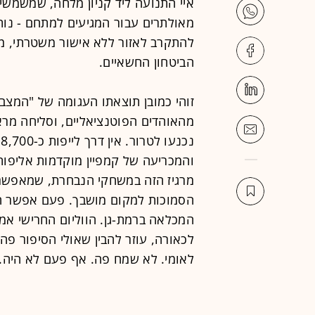
איי התנועה ליד קניון מלחה, שמשמשים
מאולתרים עבור המגיעים למתחם - נותר
להתקרב לאזור ללא אישור משטרתי, מ
הביטחון החשאיים.
מהאוהדים הפוטנציאליים, וסליחה מרא
נ
והמכריעה של קמפיין מוקדמות אליפות
מרגיז הזה במשחקי הנבחרת, שמאפשר
הסמוכות למקום מושבך. פעם אפשר הי
המכלאה ברמת-גן. הווליום החרישי אמש
לכאורה, עוזר להבין שאולי הסיפור פה 
לאומי. לא שמח פה. אף פעם לא היה. 