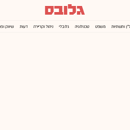
''ן ותשתיות
משפט
טכנולוגיה
גלובלי
ניהול וקריירה
דעות
שיווק ופ