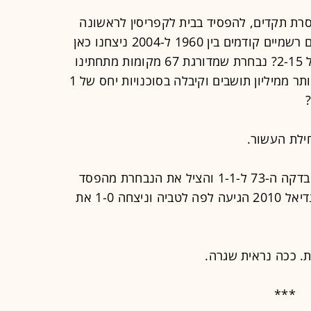
סרת תקדים, להפסיד בבית לקפריסין לראשונה
בהיסטוריה, נבחרת שבחמישה משחקים רשמיים קודמים בין 1960 ל-2004 ניצחנו כאן
בישראל בכל פעם, עם מאזן שערים של 2-15? נבחרת שמדורגת 67 מקומות מתחתינו
בדירוג פיפ"א ושוכנת על אי עם קצת יותר ממיליון תושבים וקיבלה בסוכנויות יחס של 1
חילת העשור.
רק בקמפיין הקודם איתי שכטר השווה בדקה ה-73 ל-1-1 והציל את הנבחרת מהפסד
ביתי לאזרבייג'אן. ובשלהי מוקדמות מונדיאל 2010 הגיעה לפה לטביה וניצחה 1-0 את
ת. ככה נראית שגרה.
***