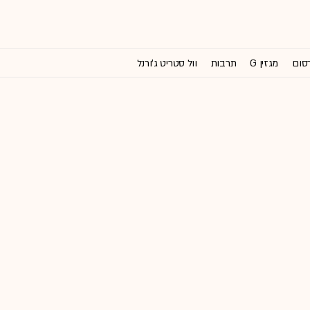
רסום
מגזין G
תרבות
וול סטריט ג'ורנל