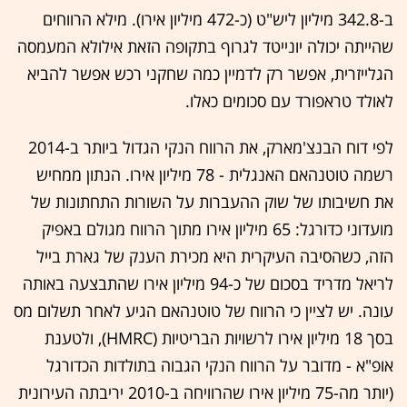
ב-342.8 מיליון ליש"ט (כ-472 מיליון אירו). מילא הרווחים
שהייתה יכולה יונייטד לגרוף בתקופה הזאת אילולא המעמסה
הגלייזרית, אפשר רק לדמיין כמה שחקני רכש אפשר להביא
לאולד טראפורד עם סכומים כאלו.
לפי דוח הבנצ'מארק, את הרווח הנקי הגדול ביותר ב-2014
רשמה טוטנהאם האנגלית - 78 מיליון אירו. הנתון ממחיש
את חשיבותו של שוק ההעברות על השורות התחתונות של
מועדוני כדורגל: 65 מיליון אירו מתוך הרווח מגולם באפיק
הזה, כשהסיבה העיקרית היא מכירת הענק של גארת בייל
לריאל מדריד בסכום של כ-94 מיליון אירו שהתבצעה באותה
עונה. יש לציין כי הרווח של טוטנהאם הגיע לאחר תשלום מס
בסך 18 מיליון אירו לרשויות הבריטיות (HMRC), ולטענת
אופ"א - מדובר על הרווח הנקי הגבוה בתולדות הכדורגל
(יותר מה-75 מיליון אירו שהרוויחה ב-2010 יריבתה העירונית