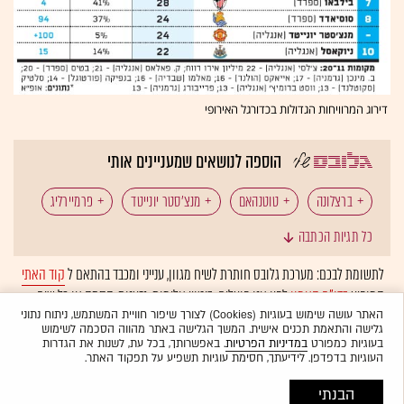
דירוג המרוויחות הגדולות בכדורגל האירופי
הוספה לנושאים שמעניינים אותי
ברצלונה
טוטנהאם
מנצ'סטר יונייטד
פרמיירליג
כל תגיות הכתבה
ריאל מדריד
לתשומת לבכם: מערכת גלובס חותרת לשיח מגוון, ענייני ומכבד בהתאם ל
קוד האתי
המופיע
בדו"ח האמון
לפיו אנו פועלים. ביטויי אלימות, גזענות, הסתה או כל שיח
בלתי הולם אחר מסוננים בצורה
אוטומטית
ולא יפורסמו באתר.
האתר עושה שימוש בעוגיות (Cookies) לצורך שיפור חוויית המשתמש, ניתוח נתוני
גלישה והתאמת תכנים אישית. המשך הגלישה באתר מהווה הסכמה לשימוש
בעוגיות כמפורט
במדיניות הפרטיות
. באפשרותך, בכל עת, לשנות את הגדרות
העוגיות בדפדפן. לידיעתך, חסימת עוגיות תשפיע על תפקוד האתר.
הבנתי