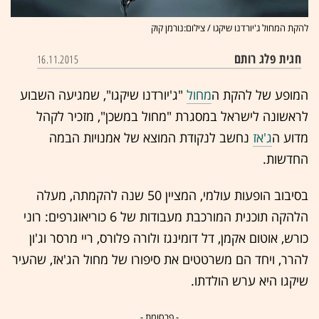
להקת המחול ג'יורדנו שיקגו / צילום:נורמן קוק
חגית פלג רותם
16.11.2015
המופע של להקת ה
מחול
"ג'יורדנו שיקגו", שמגיעה השבוע
לראשונה לישראל במסגרת "מחול במשכן", מזכיר לקהל
מדוע ה
ג'אז
נחשב לנקודת המוצא של אמנויות הבמה
החדשות.
בסיבוב הופעות עולמי, המציין 50 שנה להקמתה, מעלה
הלהקה תוכנית המורכבת מעבודות של 6 כוריאוגרפים: רוני
כורש, אוטום אקמן, דל דומינגז ולורה פלורס, ריי מרסר וג'ון
להרר, ויחד הם משרטטים את סיפורו של מחול הג'אז, שהעיר
שיקגו היא ערש הולדתו.
- פרסומת -