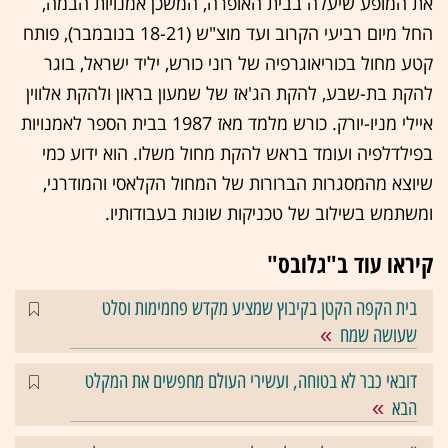
את המופע שיעלה בבית האופרה, המשכן אמנויות הבמה,
החל מיום רביעי הקרוב ועד מוצ"ש (18-21 בנובמבר), פותח
קטע מחול בכוריאוגרפיה של רוני כורש, יליד ישראל, בוגר
להקת בת-שבע, להקת הג'אז של שמעון בראון ולהקת אלווין
איילי מניו-יורק. כורש מלמד מאז 1987 בבית הספר לאמנויות
בפילדלפיה ועומד בראש להקת מחול משלו. הוא ידוע כמי
שיוצא מהמסגרות הברורות של המחול הקלאסי והמודרני,
ומשתמש בשילוב של טכניקות שונות בעבודותיו.
קיראו עוד ב"גלובס"
בית הקפה הקטן בקיבוץ שמציע מקדש פחמימות וסלט
שעושה שמח
דובאי כבר לא בטוחה, ועשירי העולם מחפשים את המקלט
הבא