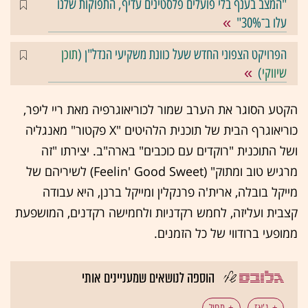
"המצב בענף בלי פועלים פלסטינים עדיף, התפוקות שלנו
עלו ב־30%"
הפרויקט הצפוני החדש שעל כוונת משקיעי הנדל"ן (
תוכן
שיווקי
)
הקטע הסוגר את הערב שמור לכוריאוגרפיה מאת ריי ליפר,
כוריאוגרף הבית של תוכנית הלהיטים "X פקטור" מאנגליה
ושל התוכנית "רוקדים עם כוכבים" בארה"ב. יצירתו "זה
מרגיש טוב ומתוק" (Feelin' Good Sweet) לשיריהם של
מייקל בובלה, ארית'ה פרנקלין ומייקל ברנן, היא עבודה
קצבית ועליזה, לחמש רקדניות ולחמישה רקדנים, המושפעת
ממופעי ברודווי של כל הזמנים.
הוספה לנושאים שמעניינים אותי