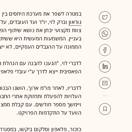
במטרה לשפר את מערכת היחסים בין ה
גוראון
וברק לוי, יו"ר ועד העובדים, ע
צוות מקצועי יבחן את נושא שיתוף הפע
בעניין. המשמעות המעשית היא ששיתו
הממונה על ההגבלים העסקיים, לא ייצ
לדברי לוי, "הגענו להבנה עם הנהלת 
הפאסיבית ייצא לדרך ע"י עובדי פלאפון
לדבריו, לאחר מו"מ ארוך, הושגו הבנ
העלויות להפעלת ותחזוקת אתרי החברה
ויימשך מספר חודשים. עם קבלת ממצאי 
הוועד על התקדמות הפרויקט.
כזכור, פלאפון וסלקום ביקשו, במסגר