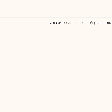
רסום
מגזין G
תרבות
וול סטריט ג'ורנל