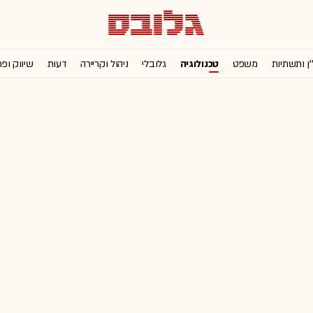
'ן ותשתיות
משפט
טכנולוגיה
גלובלי
ניהול וקריירה
דעות
שיווק ופ