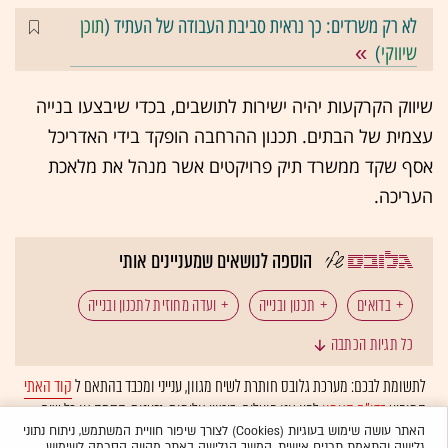
לא רק משרדים: כך נראית סביבת העבודה של העתיד (
תוכן
שיווקי
)
שיווק הקרקעות יהיה ישירות לתושבים, בכדי שיבצעו בנייה
עצמית של הבתים. תכנון ההרחבה הופקד בידי האדריכל
אסף שקד ממשרד תיק פרויקטים אשר מנהל את מלאכת
העריכה.
הוספה לנושאים שמעניינים אותי
בדואים
תכנון ובנייה
ועדה מחוזית לתכנון ובנייה
כל תגיות הכתבה
לתשומת לבכם: מערכת גלובס חותרת לשיח מגוון, ענייני ומכבד בהתאם ל
קוד האתי
המופיע
בדו"ח האמון
לפיו אנו פועלים. ביטויי אלימות, גזענות, הסתה או כל שיח
בלתי הולם אחר מסוננים בצורה
אוטומטית
ולא יפורסמו באתר.
האתר עושה שימוש בעוגיות (Cookies) לצורך שיפור חוויית המשתמש, ניתוח נתוני
גלישה והתאמת תכנים אישית. המשך הגלישה באתר מהווה הסכמה לשימוש