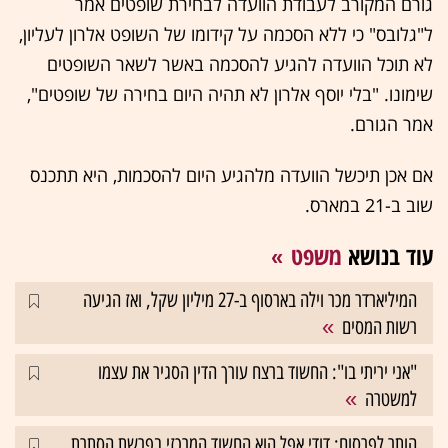
גורם המקורב לעבודת הוועדה לבחירת שופטים אמר
ל"גלובס" כי ללא הסכמה על קידומו של השופט אלרון לעליון,
לא תוכל הוועדה להגיע להסכמה באשר לשאר השופטים
שימונו. "בלי יוסף אלרון לא תהיה היום בחירה של שופטים",
אמר הגורם.
אם אכן תיכשל הוועדה מלהגיע היום להסכמות, היא תתכנס
שוב ב-21 במארס.
עוד בנושא
משפט
המיליארדר מכר וילה בארסוף ב-27 מיליון שקל, ואז הגיעה
רשות המסים
"אני יריתי בו": החשוד ברצח עורך הדין הסגיר את עצמו
למשטרה
הותר לפרסום: דודי אפל הוא החשוד המרכזי בפרשת הסתרת