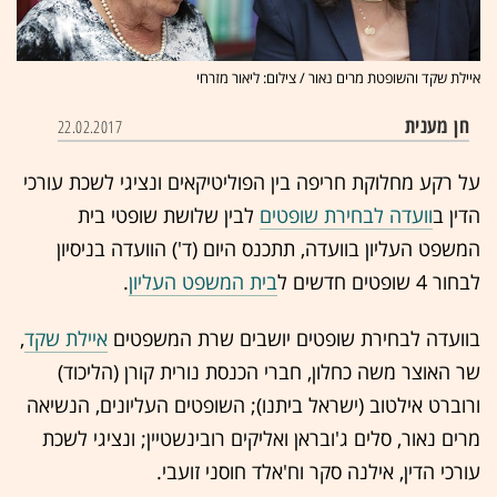
איילת שקד והשופטת מרים נאור / צילום: ליאור מזרחי
חן מענית
22.02.2017
על רקע מחלוקת חריפה בין הפוליטיקאים ונציגי לשכת עורכי
הדין ב
וועדה לבחירת שופטים
לבין שלושת שופטי בית
המשפט העליון בוועדה, תתכנס היום (ד') הוועדה בניסיון
לבחור 4 שופטים חדשים ל
בית המשפט העליון
.
בוועדה לבחירת שופטים יושבים שרת המשפטים
איילת שקד
,
שר האוצר משה כחלון, חברי הכנסת נורית קורן (הליכוד)
ורוברט אילטוב (ישראל ביתנו); השופטים העליונים, הנשיאה
מרים נאור, סלים ג'ובראן ואליקים רובינשטיין; ונציגי לשכת
עורכי הדין, אילנה סקר וח'אלד חוסני זועבי.