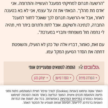
"הרשעה תגרום למחיקתי ממעגל העשייה והתרומה. אני
'אדם מת מהלך'. הבאתי את זה על עצמי, אני לא בא בטענה
לאחר, אבל אי-הרשעה תגרום לכך שאוכל לחזור למעגל
החברה, לנתינה ולשיקום. אוכל לתת ולתרום ביתר חיי, תהיה
לי נחמה מול משפחתי וחבריי במערכת".
עם זאת, כאמור, דבריו אלה של כהן לא הועילו, והשופטת
דחתה את הסדר הטיעון המקל עמו.
הוספה לנושאים שמעניינים אותי
הטרדה מינית
הסדר טיעון
יצחק כהן
כל תגיות הכתבה
עבירות מין
האתר עושה שימוש בעוגיות (Cookies) לצורך שיפור חוויית המשתמש, ניתוח נתוני
גלישה והתאמת תכנים אישית. המשך הגלישה באתר מהווה הסכמה לשימוש
בעוגיות כמפורט
במדיניות הפרטיות
. באפשרותך, בכל עת, לשנות את הגדרות
העוגיות בדפדפן. לידיעתך, חסימת עוגיות תשפיע על תפקוד האתר.