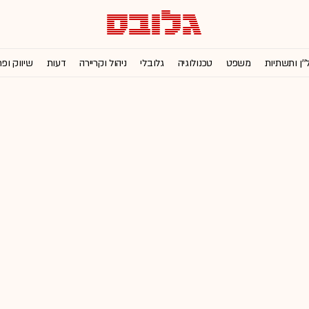
''ן ותשתיות
משפט
טכנולוגיה
גלובלי
ניהול וקריירה
דעות
שיווק ופ