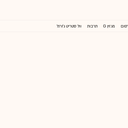
רסום
מגזין G
תרבות
וול סטריט ג'ורנל