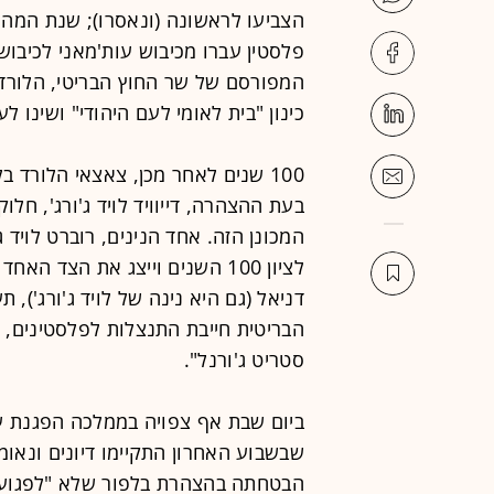
הצביעו לראשונה (ונאסרו); שנת המה
כינון "בית לאומי לעם היהודי" ושינו ל
100 שנים לאחר מכן, צאצאי הלורד 
בעת ההצהרה, דייוויד לויד ג'ורג', חל
המכונן הזה. אחד הנינים, רוברט לויד ג'
לציון 100 השנים וייצג את הצד 
דניאל (גם היא נינה של לויד ג'ורג')
הבריטית חייבת התנצלות לפלסטינים, ל
סטריט ג'ורנל".
ביום שבת אף צפויה בממלכה הפגנת ענק
שבשבוע האחרון התקיימו דיונים ונאומ
הבטחתה בהצהרת בלפור שלא "לפגוע בז