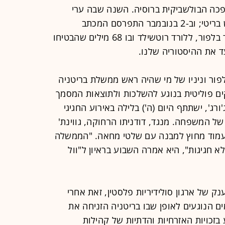
פכה הבולשביקית ברוסיה. השנה שבה ערי
פלסטין עברו מכיבוש עות'מאני לכיבוש בריטי; וב-2 בנובמבר התפרסם המכתב
המפורסם של שר החוץ הבריטי, הלורד בלפור, ללורד רוטשילד ובו 68 מילים שהבטיחו
עד את ההיסטוריה שלנו.
בלפור וניניו של מי שהיה ראש ממשלת בריטניה
וקים פוליטית בנוגע להשלכות ולתוצאות המסמך
ורג', ישתתף היום (ה') בלילה באירוע החגיגי
האחד של המשפחה. מנגד, דודניתו הרחוקה, גווינת'
, תעמוד מחוץ למבנה עם שלטי מחאה. "הממשלה
א חגיגות", היא אמרה השבוע בראיון ל"וול
 של ארגון סולידיריות פלסטין, זאת אחרי
ים הנוגעים לאופן שבו בריטניה הזניחה את
כויות האזרחיות והדתיות של קהילות