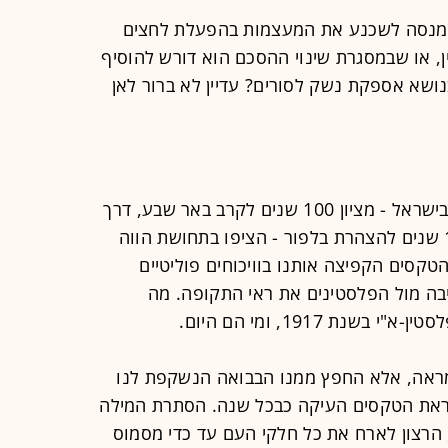
 מנסה לשכנע את המעצמות בהפעלת לחצים
, או שבמסגרת שינוי ההסכם הוא דורש להוסיף
בנושא אספקת נשק לסורים? עדיין לא ברור לאן
ובחזרה לארץ. שבוע האירועים המגוון בישראל - מציון 100 שנים לקרב באר שבע, דרך
יום הזיכרון ה-22 לרצח רבין ועד ל-100 שנים להצהרת בלפור - הציפו בתחושת הווה
קסים הקפיצה אותנו בוויכוחים פוליטיים
בה מול הפלסטינים את ראי התקופה. מה
ק מראה, אלא החפץ ממנו הבבואה הנשקפת לנו
ראת הטקסים העיקה כבכל שנה. הסתרת המילה
הרצון לארח את כל חלקי העם עד כדי מסמוס