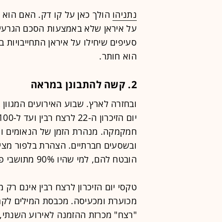
נתניהו
הולך כאן על קו דק. האם הוא
על איראן שלא באמצעות הסכם הגרעין
סעיפים שיחילו על איראן התחייבויות 
הוא חותר.
2. קשה להתבונן במראה
חמקמקה. מנהרת הזמן של הנאומים והט
ובשסעים חברתיים. הצהרת בלפור מצי
הובטח להם, למי שהיו 90% מתושבי פלסטין-א"י בשנת 1917, ומי הם היום.
טקסי יום הזיכרון לרצח רבין אינם ר
מכוערת ומכעיסה. מכבסת המילים לק
"רצח" מכרזת ההזמנה לאירוע השנתי, 