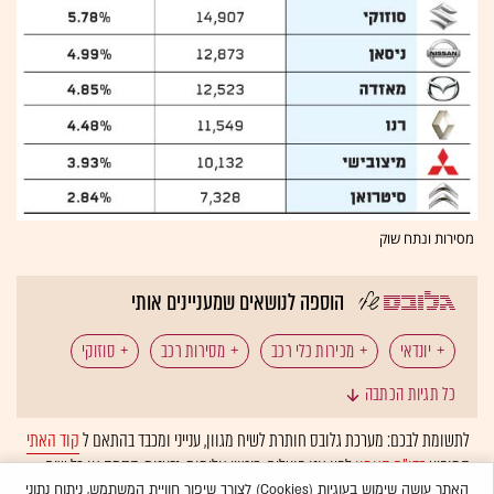
מסירות ונתח שוק
הוספה לנושאים שמעניינים אותי
יונדאי
מכירות כלי רכב
מסירות רכב
סוזוקי
כל תגיות הכתבה
פורד
לתשומת לבכם: מערכת גלובס חותרת לשיח מגוון, ענייני ומכבד בהתאם ל
קוד האתי
המופיע
בדו"ח האמון
לפיו אנו פועלים. ביטויי אלימות, גזענות, הסתה או כל שיח
בלתי הולם אחר מסוננים בצורה
אוטומטית
ולא יפורסמו באתר.
האתר עושה שימוש בעוגיות (Cookies) לצורך שיפור חוויית המשתמש, ניתוח נתוני