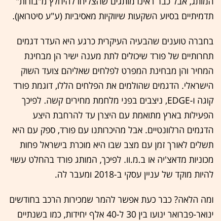
המותג, אבל כבר ראינו מותגים שהצליחו להיחלץ מ"בורות"
תדמיתיים בסיוע השקעות שיווקיות מאסיביות (ע"ע סיטרואן).
בחברה טוענים שהבעיה העיקרית כרגע היא העדר דגמים
תחרותיים של פורד שיכולים לתת מענה ישיר הן מבחינת
המחיר והן מבחינת המפרט לפלחים שאליהם צועד השוק
הישראלי. הדגמים שהולמים את הפלחים הללו, דוגמת פורד
קוגה ו-EDGE, ניצבים בפני מלחמת מחירים קשה. לפיכך
הפעילות בארץ מתואמת עם היצרן עד להרחבת היצע
הדגמים הרלוונטיים. אבל מהיכרותנו עם פורד, ספק עם היא
תשלים לאורך זמן עם מצב שבו היא מוכרת בישראל פחות
מכוניות מדאצ'יה או ב.מ.וו. לפיכך, המותג פורד בהחלט עשוי
להיות מוקד של עניין עסקי ב-2018 ומעבר לה.
ומה הלאה? כבר כעת אפשר להמר שמכירות הרכב בחודשים
ינואר-פברואר ינועו בין 30 ל-40 אלף יחידות, כמו בשנתיים