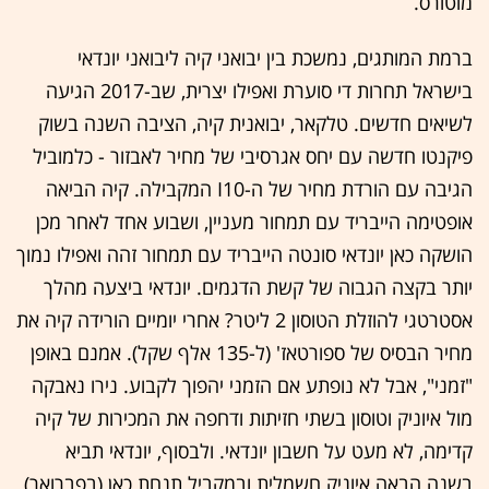
מוטורס.
ברמת המותגים, נמשכת בין יבואני קיה ליבואני יונדאי
בישראל תחרות די סוערת ואפילו יצרית, שב-2017 הגיעה
לשיאים חדשים. טלקאר, יבואנית קיה, הציבה השנה בשוק
פיקנטו חדשה עם יחס אגרסיבי של מחיר לאבזור - כלמוביל
הגיבה עם הורדת מחיר של ה-I10 המקבילה. קיה הביאה
אופטימה הייבריד עם תמחור מעניין, ושבוע אחד לאחר מכן
הושקה כאן יונדאי סונטה הייבריד עם תמחור זהה ואפילו נמוך
יותר בקצה הגבוה של קשת הדגמים. יונדאי ביצעה מהלך
אסטרטגי להוזלת הטוסון 2 ליטר? אחרי יומיים הורידה קיה את
מחיר הבסיס של ספורטאז' (ל-135 אלף שקל). אמנם באופן
"זמני", אבל לא נופתע אם הזמני יהפוך לקבוע. נירו נאבקה
מול איוניק וטוסון בשתי חזיתות ודחפה את המכירות של קיה
קדימה, לא מעט על חשבון יונדאי. ולבסוף, יונדאי תביא
בשנה הבאה איוניק חשמלית ובמקביל תנחת כאן (בפברואר)