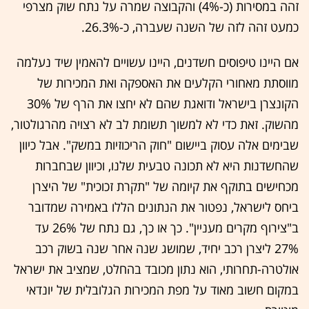
זהה במסירות (כ-4%) והקבוצה שמרה על נתח שוק מצרפי
כמעט זהה לזה של השנה שעברה, כ-26.3%.
אם היינו טיפוסים חשדנים, היינו עשויים להאמין שיד נעלמה
מווסתת מאחורי הקלעים את האספקה ואת המכירות של
הקונצרן בישראל ודואגת שהם לא יחצו את הרף של 30%
מהשוק. זאת כדי לא למשוך תשומת לב לא רצויה מהרגולטור,
שבימים אלה עסוק ביישום "חוק הריכוזיות במשק". אבל כיוון
שהחשדנות היא לא תכונה טבעית שלנו, וכיוון שבחברות
מכחישים בתוקף את קיומה של "תקרת זכוכית" של היצרן
ביחס לישראל, נפטור את הנתונים הללו באמירה שמדובר
ב"צירוף מקרים מעניין". כך או כך, גם נתח של 26% עד
27% ליצרן רכב יחיד, שמושג שנה אחר שנה בשוק רכב
אולטרה-תחרותי, הוא נתון מכובד בהחלט, שמציב את ישראל
במקום חשוב מאוד על מפת המכירות הגלובלית של יונדאי