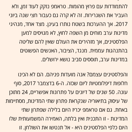
להתמודדות עם פרוץ מהומות. טראמפ נזקק לעוד זמן, ולא
העביר את השגרירות. זה לא קרה גם כעבור חצי שנה ביוני
2017. אך ההערכות בשטח נותרו בעינן. מצד אחד, מנהיגי
מדינות ערב מוחים מן השפה לחוץ, לא מגויסים למען
הפלסטינים, אך מזהירים את העולם שאין להם שליטה
בהתנהגות עממית. מנגד, הציבור, האנשים הפשוטים
במדינות ערב, תוססים סביב נושא ירושלים.
והפלסטינים עצמם? אנה מועדות פניהם. הם לא הכינו
חלופות דיפלומטיות ליום שכזה. ה-6 בדצמבר 2017, סוף
עונה. 50 שנים של דיונים על פתרונות אפשריים, 24 מתוכן
של עיסוק בתיאוריה שנקראת פתרון שתי המדינות, מסתיימות
באחת. גם אם טראמפ יכריז היום בלילה שפתרון שתי
המדינות - זו התכנית ואין בלתה, האמירה המשמעותית שלו
היום כלפי הפלסטינים היא - אל תנטשו את השולחן. זו