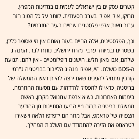
קשרים עסקיים בין ישראלים לעמיתים במדינות המפרץ,
מרוקו, אולי אפילו בערב הסעודית. לוותר על כל הטוב הזה
עבור מאות אלפי פלסטנים שחיים בעיר המזרחית?
וכך, הפלסטינים, אלה החיים בעזה (אותם אין מי שסופר כלל),
בשטחים ובמיוחד ערביי מזרח ירושלים נותרו לבד. המנהיג
שלהם, אבו מאזן חלש. הישגים דיפלומטיים - אין להם. תנועת
ה-BDS כושלת. היי, אפילו מנהיג הלייבור בבריטניה ג"רמי
קורבין מתחיל להפנים שאם ירצה להיות ראש הממשלה של
בריטניה, כדאי לו להפסיק להזדהות עם מסעות ההחרמה.
ביממות האחרונות, נשיא צרפת עמנואל מקרון, ראשת
ממשלת בריטניה תרזה מיי הביעו הסתייגות מן ההודעה
הצפויה של טראמפ, אבל מחר הם ידפדפו הלאה וישאירו
לטראמפ את הזירה להתמודד עם השלכות המהלך.