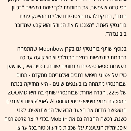
הכי גבוה שאפשר. את החותמת לכך שהם נמצאים "בכיוון
הנכון", הם קיבלו עם הצטרפותו של יזם ההייטק עמית
בוהנסקי לאתר. "הצגנו לו את המודל והוא קבע שמדובר
ב'בוננזה'".
בנוסף שותף בוהנסקי גם בקרן Moonbow שמתמחה
בחברות שנמצאות במצב התחלתי ושהשקיעה עד כה
בעשרות סטארט-אפים מתחומים שונים. בפיינדאייר, שנשען
כולו על אפיוני חיפוש רחבים ואלגוריתם מתקדם - תחום
שבוהנסקי מתמחה בו בענפים שונים - היא מחזיקה בנתח
של 22%. חברה אחרת שבוהנסקי שותף בה היא ZOOMD
המספקת מנוע חיפוש פנימי מבוסס AI לאפליקציות ולאתרים
המאפשר לחזות את הצעד הבא של המשתמשים. לפני
כשנה, רכשה החברה גם את Moblin בכדי לייצר פלטפורמה
אופטימלית הנשענת על שכבות מידע וניטור בכל ערוצי