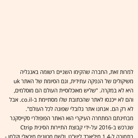
למרות זאת, החברה שהקימו השניים רשומה באנגליה
משיקולים של הנפקה עתידית, וגם הסיומת של האתר uk
היא לא במקרה. "שליש מאוכלוסיית העולם הם מוסלמים,
והם לא ייכנסו לאתר שהכתובת שלו מסתיימת ב-co.il. אבל
לא רק הם. אנחנו אתר גלובלי שפונה לכל העולם".
מבחינתם המתחרה העיקרי הוא האתר הפופולרי סקייסקנר
שנרכש ב-2016 על-ידי קבוצת התיירות הסינית Ctrip
בתמורה ל-1.4 מיליארד ליש"ט, ולשם מכוונים מיכאלי וקלמן -