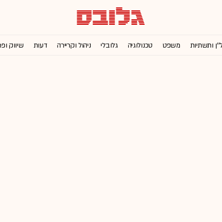
''ן ותשתיות
משפט
טכנולוגיה
גלובלי
ניהול וקריירה
דעות
שיווק ופ