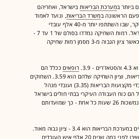
 ביותר ב
מערכת הבריאות
בישראל, ואחריהם
פעם הראשונה ב
משרד הבריאות
, ונועד לאמוד
את רמות השחיקה של כלל עובדיו. הסקר, שבו השתתפו יותר מ-40 אלף עובדי
המשרד, הוא חסר תקדים בהיקפו בישראל. רמות השחיקה נמדדו בסולם של 1 עד 7 -
סולם מקובל בעולם למדידת שחיקה - כאשר ציון הגבוה מ-3 מסמן רמות שחיקה
3.9.
רופאים
ככלל הם
העובדים השחוקים ביותר במערכת הבריאות, וציון השחיקה שלהם הוא 3.59. השחוקים
אחריהם הן אחיות, עם הציון 3.51, עובדי מקצועות הבריאות (3.35) ועובדי מנהל
 בישראל הם כוח העבודה העיקרי בבתי חולים בישראל
ומבצעים 6 תורניות ויותר מדי חודש, הנמשכות 26 שעות כל אחת - כך שמועדותם
מדד השחיקה הממוצע של כלל העובדים במערכת הבריאות הוא 3.4 - ציון גבוה מאוד.
כך למשל, בסקר שחיקה זהה שעליו השיבו לפני כמה שנים 20 אלף איש העובדים