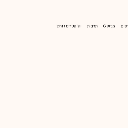
רסום
מגזין G
תרבות
וול סטריט ג'ורנל