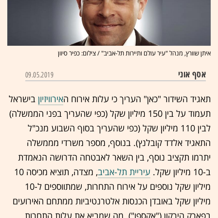
איתן שוורץ, מנהל "עיר עולם ותיירות תל-אביב" / צילום: כפיר סיוון
אסף אוני
09.05.2019
תאגיד השידור "כאן" העריך כי עלות אירוח ה
אירוויזיון
בישראל
תעמוד על בין 150 מיליון שקל (כפי שהעריך בפני הממשלה)
לבין 110 מיליון שקל (כפי שהעריך בסוף השבוע מנכ"ל
התאגיד אלדד קובלנץ). בנוסף, מספר משרדי מממשלה
יתרמו תקציב נוסף, בין השאר לאבטחה הדרושה הנאמדת
ב-10 מיליון שקל.
עיריית תל-אביב
, מצדה, תוציא מכיסה 10
מיליון שקל נוספים על אירוח התחרות, שמתווספים ל-10
מיליון שקל באובדן הכנסות אלטרנטיביות ממתחם האירועים
בפארק הירקון ("אקספו"). מה שמביא את עלות התחרות