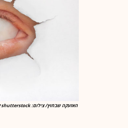
האזעקה שבחוץ/ צילום: shutterstock א.ס.א.פ קריאייטיב