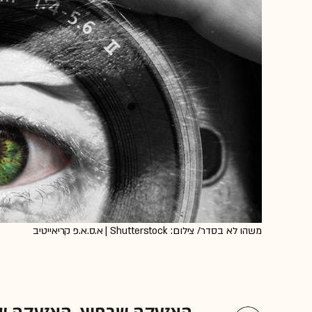
משהו לא בסדר/ צילום: Shutterstock | א.ס.א.פ קריאייטיב
האזעקה שבחוץ, האזעקה שבב