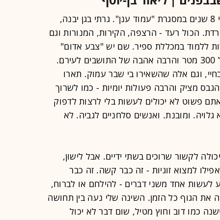
נפילת הטיל הראשונה שלי הייתה לפני 8 שנים במסגרת "עמוד ענן". גרתי בגן יבנה,
רדת. הכול רעד - הרצפה, הקירות, המנורות וגם
ת ללמוד במכללת ספיר. שם יש "צבע אדום"
בקול מונוטוני ולא מתחשב, מקלט בכל 300 מטר והרבה אהבה של התושבים לעירם.
יי, וגם אלה שהשאירו בי שבר עמוק. תארו
גבס מציק והרבה פעולות יומיות - כמו לשרוך
תם פשוט לא יכולים לעשות בלי לרצות לדפוק
 גלויה. ומובנת. ואנשים סלחניים לגביה. לא
כולה לקשור שרוכים בשתי ידיים. אבל לישון,
ילו למצוא זוגיות - זה כבר קשה. זה כבר
ע לעשות אחד משני דברים - להילחם או לברוח,
את הגוף כל הזמן. השינה שלי נעה בין תחושה
שנה כמו דוב וחוץ מטיל, שום דבר לא יכול