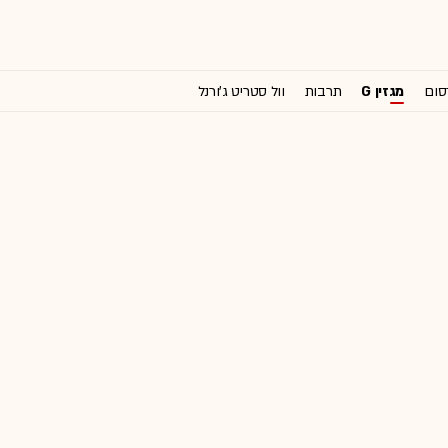
סום
מגזין G
תרבות
וול סטריט ג'ורנל