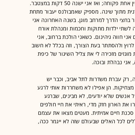
להעיר אותי - לבין שכיבה במיטה עם עין אחת פקוחה; ואז אני ישנה 50 דקות במצטבר.
רנית מתוך שינה. מספיק שאמבולנס יעבור מתחת
ר בחצי הדרך למרחב מוגן. בשנה האחרונה אני
ה לשתי ילדות מתוקות וחכמות ומנהלת אורח
 אני חווה גיהינום. כשאני הולכת ברחוב, אני
רוץ ולהסתתר בעת הצורך, וזה בכלל לא חשוב
מוגזים מזכירה לי את צליל השיגור של כיפת
 אני נבהלת ובוכה.
ה, רק עברת משדרות לתל אביב, וכבר יש
צחיקות. הן אפילו לא משחררות אותי לרגע
אנשים שלא יודעים, לא מבינים, שברגע
את הארון חזק מדי, ראיתי את חיי חולפים
ה סכנת חיים אמיתית. מעטים מצאו את עצמם
לים לכל האלים שבעולם שזה לא ייגמר ככה,