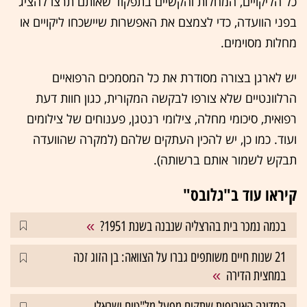
כל הליקויים, המחלות והקשיים בתפקוד שאותם תרצו להציג
בפני הוועדה, כדי לצמצם את האפשרות שיישכחו ליקויים או
מחלות מסוימים.
יש לארגן בצורה מסודרת את כל המסמכים הרפואיים
הרלוונטיים שלא צורפו לבקשה המקורית, כגון חוות דעת
רפואית, סיכומי מחלה, צילומי רנטגן, פענוחים של צילומים
ועוד. כמו כן, יש להכין העתקים שלהם (למקרה שהוועדה
תבקש לשמור אותם ברשותה).
קיראו עוד ב"גלובס"
בכמה נמכר בית בהרצליה שנבנה בשנת 1951?
21 שנות חיים משותפים גברו על הצוואה: בן הזוג זכה
במחצית הדירה
המדינה האירופית שתקים מפעל מל"טים ישראלי