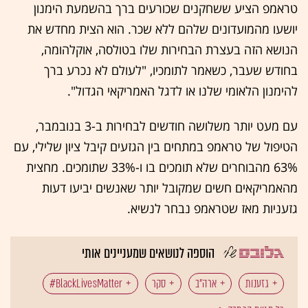
טראמפ הציע ששחקנים שכורעים ברך בהשמעת הימנון
יושעו מהמועדונים שלהם ללא שכר. הוא הצית מחדש את
הנושא הזה בעצרת הבחירות שלו בטולסה, אוקלהומה,
בחודש שעבר, כשאמר לתומכיו, "לעולם לא נכרע ברך
להימנון הלאומי שלנו או לדגל האמריקאי הגדול".
עם מעט יותר משלושה חודשים לבחירות ב-3 בנובמבר,
הטיפול של טראמפ במתחים בין הגזעים קיבל ציון שלילי, עם
63% מהבוחרים שלא תומכים בו ו-33% שתומכים. מחצית
מהאמריקאים חשים שמקובל יותר שאנשים יביעו דעות
גזעניות מאז שטראמפ נבחר לנשיא.
הוספה לנושאים שמעניינים אותי
גזענות
ארה"ב
סקר
BlackLivesMatter#