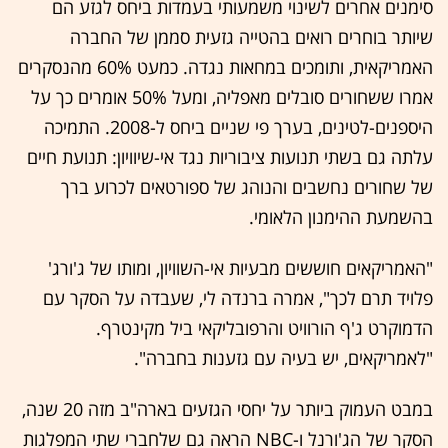
סימנים אחרים לשינוי משמעותי בעמדות ביחס לגזע הם
שיותר בוחרים רואים בהטייה גזעית סממן של החברה
האמריקאית, ותומכים במחאות נגדה. כמעט 60% מהנסקרים
אמרו ששחורים סובלים מאפליה, ומעל 50% אומרים כך על
היספנים-לטינים, בערך פי שניים ביחס ל-2008. התמיכה
עלתה גם בשתי תנועות ציבוריות נגד אי-שיוויון: תנועת חיים
של שחורים נחשבים והנוהג של ספורטאים לכרוע ברך
בהשמעת ההימנון הלאומי.
"האמריקאים חוששים מבעיות אי-השוויון, ומותו של ג'ורג'
פלויד תרם לכך", אמרה ברנדה לי, שעבדה על הסקר עם
הדמוקרט ג'ף הורוויט והרפובליקאי ביל מקינטרף.
"לאמריקאים, יש בעיה עם גזענות בחברה".
במבט העמוק ביותר על יחסי הגזעים בארה"ב מזה 20 שנה,
הסקר של הג'ורנל ו-NBC הראה גם שלחברי שתי המפלגות