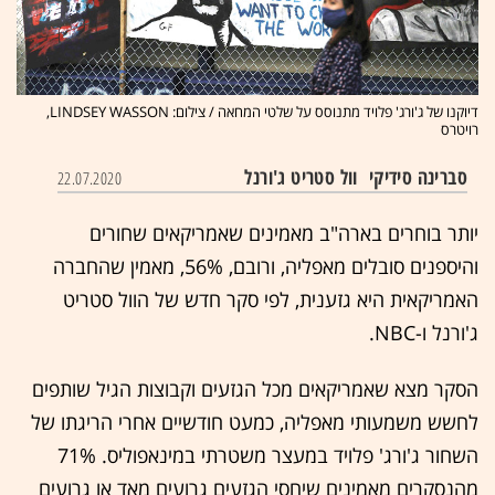
דיוקנו של ג'ורג' פלויד מתנוסס על שלטי המחאה / צילום: LINDSEY WASSON,
רויטרס
סברינה סידיקי
וול סטריט ג'ורנל
22.07.2020
יותר בוחרים בארה"ב מאמינים שאמריקאים שחורים
והיספנים סובלים מאפליה, ורובם, 56%, מאמין שהחברה
האמריקאית היא גזענית, לפי סקר חדש של הוול סטריט
ג'ורנל ו-NBC.
הסקר מצא שאמריקאים מכל הגזעים וקבוצות הגיל שותפים
לחשש משמעותי מאפליה, כמעט חודשיים אחרי הריגתו של
השחור ג'ורג' פלויד במעצר משטרתי במינאפוליס. 71%
מהנסקרים מאמינים שיחסי הגזעים גרועים מאד או גרועים