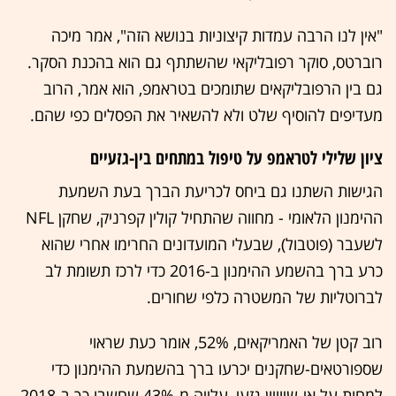
"אין לנו הרבה עמדות קיצוניות בנושא הזה", אמר מיכה
רוברטס, סוקר רפובליקאי שהשתתף גם הוא בהכנת הסקר.
גם בין הרפובליקאים שתומכים בטראמפ, הוא אמר, הרוב
מעדיפים להוסיף שלט ולא להשאיר את הפסלים כפי שהם.
ציון שלילי לטראמפ על טיפול במתחים בין-גזעיים
הגישות השתנו גם ביחס לכריעת הברך בעת השמעת
ההימנון הלאומי - מחווה שהתחיל קולין קפרניק, שחקן NFL
לשעבר (פוטבול), שבעלי המועדונים החרימו אחרי שהוא
כרע ברך בהשמע ההימנון ב-2016 כדי לרכז תשומת לב
לברוטליות של המשטרה כלפי שחורים.
רוב קטן של האמריקאים, 52%, אומר כעת שראוי
שספורטאים-שחקנים יכרעו ברך בהשמעת ההימנון כדי
למחות על אי-שיוויון גזעי, עלייה מ-43% שחשבו כך ב-2018.