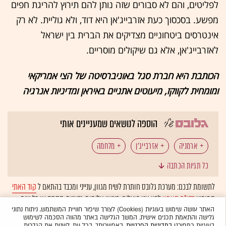
לפליטים, והם לא סבורים שזה נותן להם תירוץ להריגת חפים
מפשע. בסכסוך כעת אזרבייג'אן היא דוד, ולא גוליית. לא רק
אינטרסים ביטחוניים מצדיקים את הברית בין ישראל
לאזרבייג'אן, אלא גם שיקולים מוסריים.
הכותבת היא חברת סגל באוניברסיטה של הצי אמריקאי
ומומחית לקווקז, מיעוטים אתניים באיראן ומדיניות אנרגיה
הוספה לנושאים שמעניינים אותי
ארמניה
אזרבייג'ן
מלחמה
כל תגיות הכתבה
לתשומת לבכם: מערכת גלובס חותרת לשיח מגוון, ענייני ומכבד בהתאם ל
קוד האתי
המופיע
בדו"ח האמון
לפיו אנו פועלים. ביטויי אלימות, גזענות, הסתה או כל שיח
בלתי הולם אחר מסוננים בצורה
אוטומטית
ולא יפורסמו באתר.
האתר עושה שימוש בעוגיות (Cookies) לצורך שיפור חוויית המשתמש, ניתוח נתוני
גלישה והתאמת תכנים אישית. המשך הגלישה באתר מהווה הסכמה לשימוש
בעוגיות כמפורט
במדיניות הפרטיות
. באפשרותך, בכל עת, לשנות את הגדרות