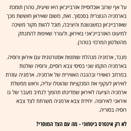
על אף שרוב אוכלוסיית אזרבייג'אן היא שיעית, טהרן תומכת
בארמניה הנוצרית בסכסוך. זאת, משום שאיראן חוששת מכך
שאזרבייג'אן כמשגשגת והיציבה, תוכל להוות מקור משיכה
למיעוט האזרבייג'אני באיראן, ולעורר שאיפות להתנתק
מהשלטון המרכזי בטהרן.
מנגד, ארמניה מנהלת שותפות אסטרטגית עם איראן ורוסיה.
בארמניה הוקמו שני בסיסי צבא רוסיים, ורוסיה שולטת
במרחב האווירי ובהגנה האווירית של ארמניה. ארמניה עוזרת
לאיראן לעקוף את הסנקציות שהוטלו עליה, וראש ממשלת
ארמניה הציעה לאיראן שמדינתו תהפוך לנתיב מעבר של גז
איראני לאירופה. יחידת צבא ארמניה משרתת לצד צבא
רוסיה בסוריה.
לא רק אינטרס ביטחוני - מה עם הצד המוסרי?