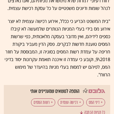
'רווח רעיוני' למרות שלא מימשו את מניותיהם, ואנו נאלצים
לנהל שומות ודיונים משפטיים על כל עסקת רכישת עצמית.
"בית המשפט הכריע כי ככלל, אירוע רכישה עצמית לא יוצר
אירוע מס בידי בעלי המניות הנותרים שלמעשה לא קיבלו
כספים לידיהם, ואין מדובר בעסקה מלאכותית, כפי שרשות
המסים טוענת חדשות לבקרים. פסק הדין מעביר ביקורת
חריפה על עמדת רשות המסים בסוגיה זו, המבוססת על חוזר
2018\9, וקובע כי עמדה זו איננה תואמת עקרונות יסוד בדיני
המס, לפיהם יש למסות בעלי מניות בהיעדר של מימוש
הרווח".
הוספה לנושאים שמעניינים אותי
דיני המס
רכישה עצמית
רשות המסים
כל תגיות הכתבה