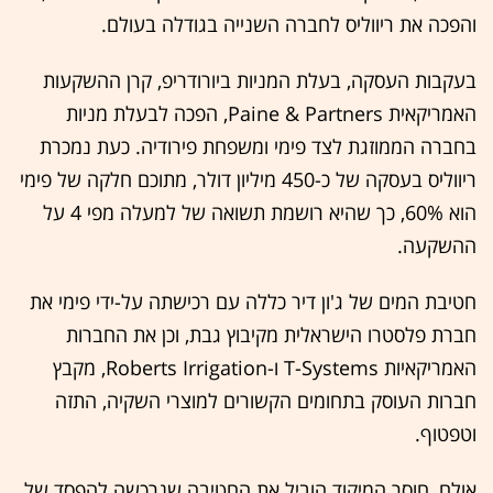
והפכה את ריווליס לחברה השנייה בגודלה בעולם.
בעקבות העסקה, בעלת המניות ביורודריפ, קרן ההשקעות
האמריקאית Paine & Partners, הפכה לבעלת מניות
בחברה הממוזגת לצד פימי ומשפחת פירודיה. כעת נמכרת
ריווליס בעסקה של כ-450 מיליון דולר, מתוכם חלקה של פימי
הוא 60%, כך שהיא רושמת תשואה של למעלה מפי 4 על
ההשקעה.
חטיבת המים של ג'ון דיר כללה עם רכישתה על-ידי פימי את
חברת פלסטרו הישראלית מקיבוץ גבת, וכן את החברות
האמריקאיות T-Systems ו-Roberts Irrigation, מקבץ
חברות העוסק בתחומים הקשורים למוצרי השקיה, התזה
וטפטוף.
אולם, חוסר המיקוד הוביל את החטיבה שנרכשה להפסד של