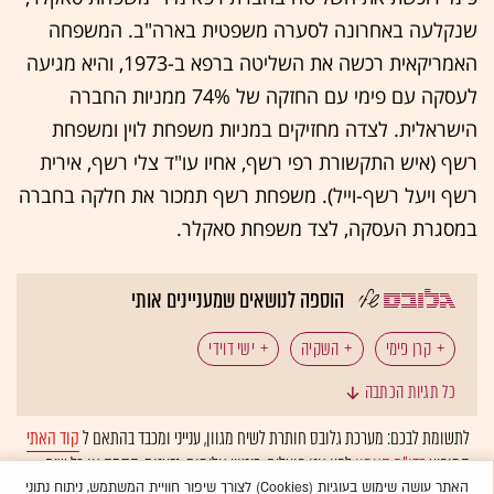
שנקלעה באחרונה לסערה משפטית בארה"ב. המשפחה
האמריקאית רכשה את השליטה ברפא ב-1973, והיא מגיעה
לעסקה עם פימי עם החזקה של 74% ממניות החברה
הישראלית. לצדה מחזיקים במניות משפחת לוין ומשפחת
רשף (איש התקשורת רפי רשף, אחיו עו"ד צלי רשף, אירית
רשף ויעל רשף-וייל). משפחת רשף תמכור את חלקה בחברה
במסגרת העסקה, לצד משפחת סאקלר.
הוספה לנושאים שמעניינים אותי
קרן פימי
השקיה
ישי דוידי
כל תגיות הכתבה
לתשומת לבכם: מערכת גלובס חותרת לשיח מגוון, ענייני ומכבד בהתאם ל
קוד האתי
המופיע
בדו"ח האמון
לפיו אנו פועלים. ביטויי אלימות, גזענות, הסתה או כל שיח
בלתי הולם אחר מסוננים בצורה
אוטומטית
ולא יפורסמו באתר.
האתר עושה שימוש בעוגיות (Cookies) לצורך שיפור חוויית המשתמש, ניתוח נתוני