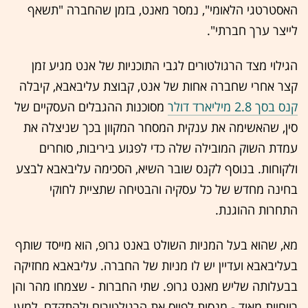
האסטרטגי הלאומי", נמסר מאנט, בזמן שהחברה "תשאף
לייצר ערך חברתי".
הגילוי מצד הרגולטורים לגבי התוכניות של אנט מגיע זמן
קצר אחרי שחברה אחות של אנט, קבוצת עליבאבא, קיבלה
קנס בסך 2.8 מיליארד דולר
מסוכנות ההגבלים העסקיים של
סין, שהאשימה את ענקית המסחר המקוון בכך שניצלה את
עמדת השוק המובילה שלה כדי לפגוע ביריבות, סוחרים
ולקוחות. בנוסף לקנס שובר השיא, הסכימה עליבאבא לבצע
בחינה מחדש של כל עסקיה והבטיחה שתציית לחוקי
התחרות ההוגנת.
מא, שהוא בעל המניות השולט באנט גרופ, הוא מייסד שותף
בעליבאבא ועדיין יש לו מניות של החברה. עליבאבא מחזיקה
בבעלותה שליש מאנט גרופ. שתי החברות - שצמחו מהר והן
רווחיות מאוד - מנסות לפייס את הרגולטורים ולהתקדם, למען