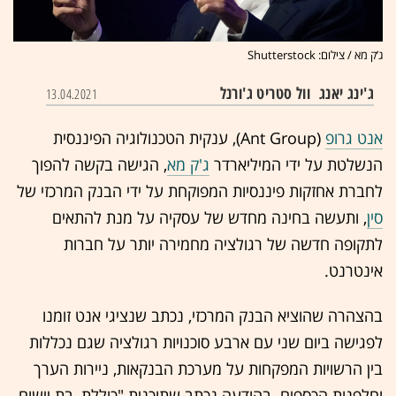
ג’ק מא / צילום: Shutterstock
ג'ינג יאנג
וול סטריט ג'ורנל
13.04.2021
אנט גרופ
(Ant Group), ענקית הטכנולוגיה הפיננסית
הנשלטת על ידי המיליארדר
ג'ק מא
, הגישה בקשה להפוך
לחברת אחזקות פיננסיות המפוקחת על ידי הבנק המרכזי של
סין
, ותעשה בחינה מחדש של עסקיה על מנת להתאים
לתקופה חדשה של רגולציה מחמירה יותר על חברות
אינטרנט.
בהצהרה שהוציא הבנק המרכזי, נכתב שנציגי אנט זומנו
לפגישה ביום שני עם ארבע סוכנויות רגולציה שגם נכללות
בין הרשויות המפקחות על מערכת הבנקאות, ניירות הערך
וחלפנות הכספים. בהודעה נכתב שתוכנית "כוללת, בת יישום